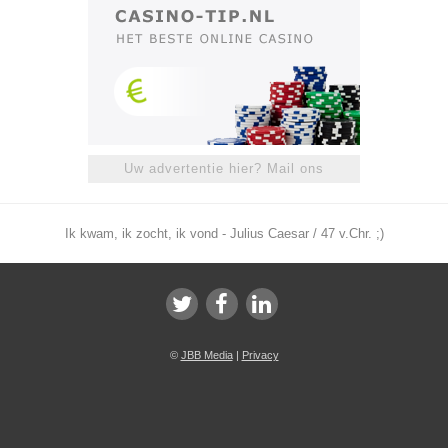
Uw advertentie hier? Mail ons
Ik kwam, ik zocht, ik vond - Julius Caesar / 47 v.Chr. ;)
©
JBB Media
|
Privacy