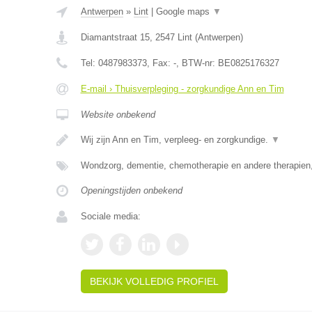
Antwerpen
»
Lint
|
Google maps
▼
Diamantstraat 15
,
2547
Lint
(
Antwerpen
)
Tel:
0487983373
, Fax:
-
, BTW-nr:
BE0825176327
E-mail › Thuisverpleging - zorgkundige Ann en Tim
Website onbekend
Wij zijn Ann en Tim, verpleeg- en zorgkundige.
▼
Wondzorg, dementie, chemotherapie en andere therapien,
Openingstijden onbekend
Sociale media:
BEKIJK VOLLEDIG PROFIEL