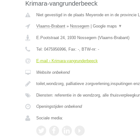
Krimara-vangrunderbeeck
Niet gevestigd in de plaats Meyerode en in de provincie L
Vlaams-Brabant
»
Nossegem
|
Google maps
▼
E.Pootstraat 24
,
1930
Nossegem
(
Vlaams-Brabant
)
Tel:
0475956996
, Fax:
-
, BTW-nr:
-
E-mail › Krimara-vangrunderbeeck
Website onbekend
toilet,wondzorg, palliatieve zorgverlening,inspuitingen enz
Diensten: referentie in de wondzorg, alle thuisverpleegk
Openingstijden onbekend
Sociale media: