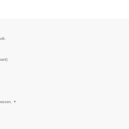
uik.
bant
)
 wassen,
▼