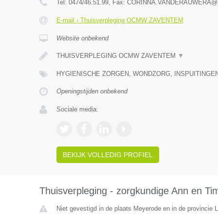
Tel:
0474/46.51.99
, Fax:
CORINNA.VANDERAUWERA@
E-mail › Thuisverpleging OCMW ZAVENTEM
Website onbekend
THUISVERPLEGING OCMW ZAVENTEM
▼
HYGIENISCHE ZORGEN, WONDZORG, INSPUITINGEN
Openingstijden onbekend
Sociale media:
BEKIJK VOLLEDIG PROFIEL
Thuisverpleging - zorgkundige Ann en Ti
Niet gevestigd in de plaats Meyerode en in de provincie L