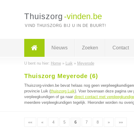
Thuiszorg
-vinden.be
VIND THUISZORG BIJ U IN DE BUURT!
Nieuws
Zoeken
Contact
U bent nu hier:
Home
»
Luik
»
Meyerode
Thuiszorg Meyerode (6)
Thuiszorg-vinden.be bevat helaas nog geen
verpleegkundigen
provincie Luik (
thuiszorg Luik
). Voer bovenaan deze pagina uw p
verpleegkundigen of ga naar
direct contact met verpleegkundig
meerdere verpleegkundigen tegelijk. Hieronder worden nu overig
««
«
4
5
6
7
8
»
»»