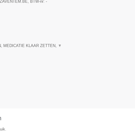
ZAVENTEM.BE
, BTW-nr:
-
, MEDICATIE KLAAR ZETTEN,
▼
m
uik.