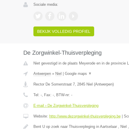
Sociale media:
BEKIJK VOLLEDIG PROFIEL
De Zorgwinkel-Thuisverpleging
Niet gevestigd in de plaats Meyerode en in de provincie L
Antwerpen
»
Niel
|
Google maps
▼
Rector De Somerstraat 7
,
2845
Niel
(
Antwerpen
)
Tel:
-
, Fax:
-
, BTW-nr:
-
E-mail › De Zorgwinkel-Thuisverpleging
Website:
http://www.dezorgwinkel-thuisverpleging.be
|
Sc
Bent U op zoek naar Thuisverpleging in Aartselaar , Niel 