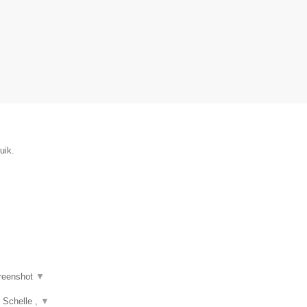
uik.
reenshot
▼
, Schelle ,
▼