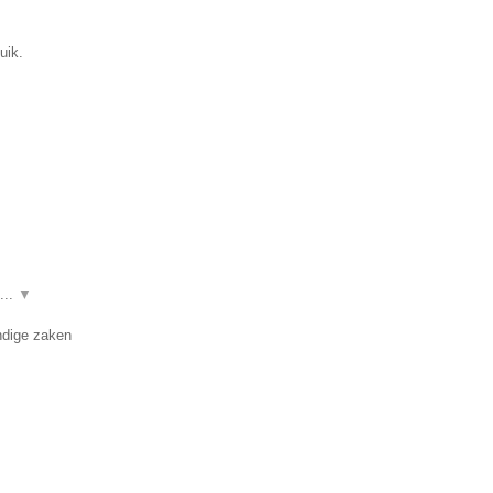
uik.
...
▼
undige zaken