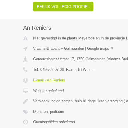
BEKIJK VOLLEDIG PROFIEL
An Reniers
Niet gevestigd in de plaats Meyerode en in de provincie L
Vlaams-Brabant
»
Galmaarden
|
Google maps
▼
Geraardsbergsestraat 17
,
1750
Galmaarden
(
Vlaams-Bra
Tel:
0486/02.07.06
, Fax:
-
, BTW-nr:
-
E-mail › An Reniers
Website onbekend
Verpleegkundige zorgen, hulp bij dagelijkse verzorging (
Diensten: pediatrie
Openingstijden onbekend