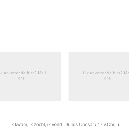
w advertentie hier? Mail
Uw advertentie hier? Ma
ons
ons
Ik kwam, ik zocht, ik vond - Julius Caesar / 47 v.Chr. ;)