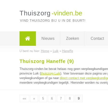
Thuiszorg
-vinden.be
VIND THUISZORG BIJ U IN DE BUURT!
Nieuws
Zoeken
Contact
U bent nu hier:
Home
»
Luik
»
Haneffe
Thuiszorg Haneffe (9)
Thuiszorg-vinden.be bevat helaas nog geen
verpleegkundigen 
provincie Luik (
thuiszorg Luik
). Voer bovenaan deze pagina uw p
verpleegkundigen of ga naar
direct contact met verpleegkundig
meerdere verpleegkundigen tegelijk. Hieronder worden nu overig
««
«
5
6
7
8
9