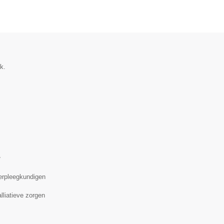
k.
▼
erpleegkundigen
lliatieve zorgen