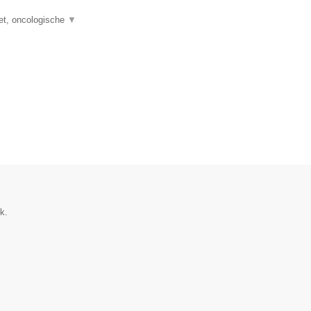
let, oncologische
▼
k.