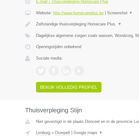
E-mail › Thuisverpleging Homecare Plus
Website:
http://www.homecareplus.be
|
Screenshot
▼
Zelfstandige thuisverpleging Homecare Plus.
▼
Dagelijkse algemene zorgen zoals wassen, Wondzorg, Me
Openingstijden onbekend
Sociale media:
BEKIJK VOLLEDIG PROFIEL
Thuisverpleging Stijn
Niet gevestigd in de plaats Donceel en in de provincie Lui
Limburg
»
Overpelt
|
Google maps
▼