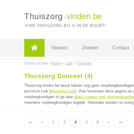
Thuiszorg
-vinden.be
VIND THUISZORG BIJ U IN DE BUURT!
Nieuws
Zoeken
Contact
U bent nu hier:
Home
»
Luik
»
Donceel
Thuiszorg Donceel (4)
Thuiszorg-vinden.be bevat helaas nog geen
verpleegkundigen
provincie Luik (
thuiszorg Luik
). Voer bovenaan deze pagina uw p
verpleegkundigen of ga naar
direct contact met verpleegkundig
meerdere verpleegkundigen tegelijk. Hieronder worden nu overig
««
«
2
3
4
5
6
»
»»