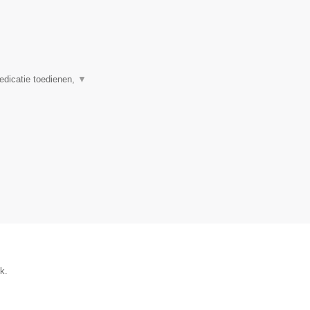
dicatie toedienen,
▼
k.