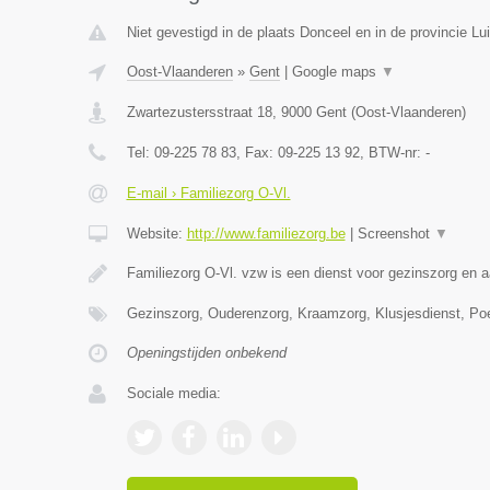
Niet gevestigd in de plaats Donceel en in de provincie Lui
Oost-Vlaanderen
»
Gent
|
Google maps
▼
Zwartezustersstraat 18
,
9000
Gent
(
Oost-Vlaanderen
)
Tel:
09-225 78 83
, Fax:
09-225 13 92
, BTW-nr:
-
E-mail › Familiezorg O-Vl.
Website:
http://www.familiezorg.be
|
Screenshot
▼
Familiezorg O-Vl. vzw is een dienst voor gezinszorg en 
Gezinszorg, Ouderenzorg, Kraamzorg, Klusjesdienst, Po
Openingstijden onbekend
Sociale media: