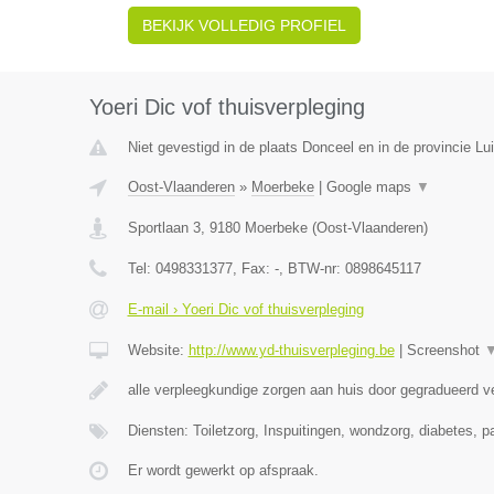
BEKIJK VOLLEDIG PROFIEL
Yoeri Dic vof thuisverpleging
Niet gevestigd in de plaats Donceel en in de provincie Lui
Oost-Vlaanderen
»
Moerbeke
|
Google maps
▼
Sportlaan 3
,
9180
Moerbeke
(
Oost-Vlaanderen
)
Tel:
0498331377
, Fax:
-
, BTW-nr:
0898645117
E-mail › Yoeri Dic vof thuisverpleging
Website:
http://www.yd-thuisverpleging.be
|
Screenshot
alle verpleegkundige zorgen aan huis door gegradueerd v
Diensten: Toiletzorg, Inspuitingen, wondzorg, diabetes, pa
Er wordt gewerkt op afspraak.