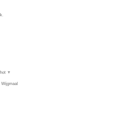
k.
shot
▼
, Wijgmaal