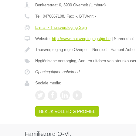
Donkerstraat 6
,
3900
Overpelt
(
Limburg
)
Tel:
0478667108
, Fax:
-
, BTW-nr:
-
E-mail › Thuisverpleging Stijn
Website:
http://www.thuisverplegingstijn.be
|
Screenshot
Thuisverpleging regio Overpelt - Neerpelt - Hamont-Achel
Hygiënische verzorging, Aan -en uitdoen van steunkouse
Openingstijden onbekend
Sociale media:
BEKIJK VOLLEDIG PROFIEL
Familiezorg O-Vl.