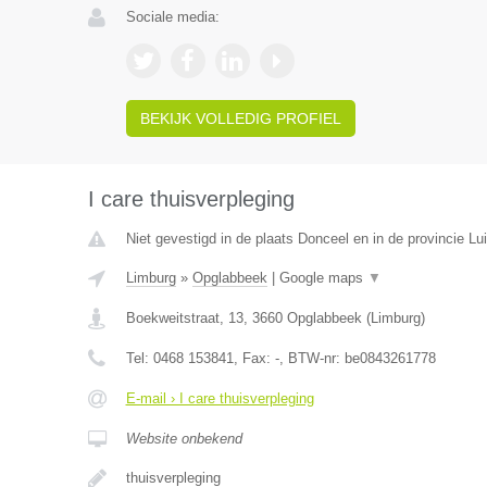
Sociale media:
BEKIJK VOLLEDIG PROFIEL
I care thuisverpleging
Niet gevestigd in de plaats Donceel en in de provincie Lui
Limburg
»
Opglabbeek
|
Google maps
▼
Boekweitstraat, 13
,
3660
Opglabbeek
(
Limburg
)
Tel:
0468 153841
, Fax:
-
, BTW-nr:
be0843261778
E-mail › I care thuisverpleging
Website onbekend
thuisverpleging