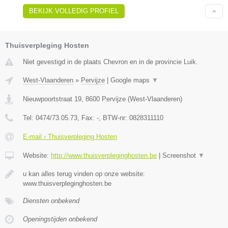
BEKIJK VOLLEDIG PROFIEL
Thuisverpleging Hosten
Niet gevestigd in de plaats Chevron en in de provincie Luik.
West-Vlaanderen
»
Pervijze
|
Google maps
▼
Nieuwpoortstraat 19
,
8600
Pervijze
(
West-Vlaanderen
)
Tel:
0474/73.05.73
, Fax:
-
, BTW-nr:
0828311110
E-mail › Thuisverpleging Hosten
Website:
http://www.thuisverpleginghosten.be
|
Screenshot
▼
u kan alles terug vinden op onze website:
www.thuisverpleginghosten.be
Diensten onbekend
Openingstijden onbekend