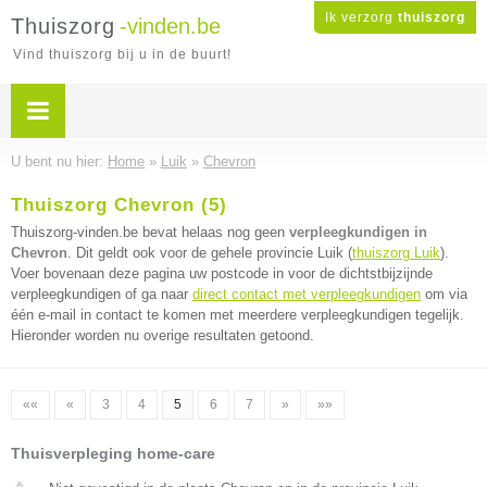
Ik verzorg
thuiszorg
Thuiszorg
-vinden.be
Vind thuiszorg bij u in de buurt!
U bent nu hier:
Home
»
Luik
»
Chevron
Thuiszorg Chevron (5)
Thuiszorg-vinden.be bevat helaas nog geen
verpleegkundigen in
Chevron
. Dit geldt ook voor de gehele provincie Luik (
thuiszorg Luik
).
Voer bovenaan deze pagina uw postcode in voor de dichtstbijzijnde
verpleegkundigen of ga naar
direct contact met verpleegkundigen
om via
één e-mail in contact te komen met meerdere verpleegkundigen tegelijk.
Hieronder worden nu overige resultaten getoond.
««
«
3
4
5
6
7
»
»»
Thuisverpleging home-care