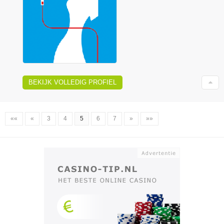
BEKIJK VOLLEDIG PROFIEL
««
«
3
4
5
6
7
»
»»