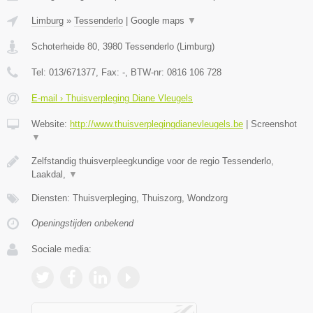
Limburg
»
Tessenderlo
|
Google maps
▼
Schoterheide 80
,
3980
Tessenderlo
(
Limburg
)
Tel:
013/671377
, Fax:
-
, BTW-nr:
0816 106 728
E-mail › Thuisverpleging Diane Vleugels
Website:
http://www.thuisverplegingdianevleugels.be
|
Screenshot
▼
Zelfstandig thuisverpleegkundige voor de regio Tessenderlo,
Laakdal,
▼
Diensten: Thuisverpleging, Thuiszorg, Wondzorg
Openingstijden onbekend
Sociale media: