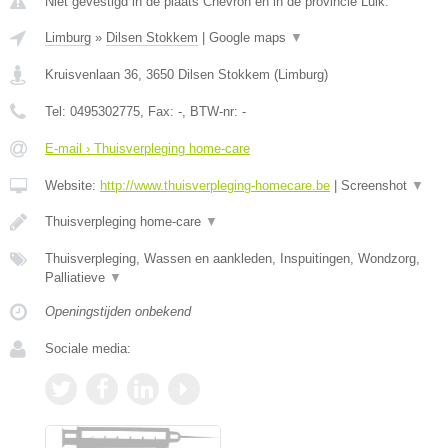
Niet gevestigd in de plaats Chevron en in de provincie Luik.
Limburg
»
Dilsen Stokkem
|
Google maps
▼
Kruisvenlaan 36
,
3650
Dilsen Stokkem
(
Limburg
)
Tel:
0495302775
, Fax:
-
, BTW-nr:
-
E-mail › Thuisverpleging home-care
Website:
http://www.thuisverpleging-homecare.be
|
Screenshot
▼
Thuisverpleging home-care
▼
Thuisverpleging, Wassen en aankleden, Inspuitingen, Wondzorg,
Palliatieve
▼
Openingstijden onbekend
Sociale media: