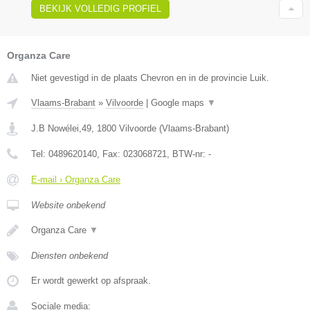
BEKIJK VOLLEDIG PROFIEL
Organza Care
Niet gevestigd in de plaats Chevron en in de provincie Luik.
Vlaams-Brabant
»
Vilvoorde
|
Google maps
▼
J.B Nowélei,49
,
1800
Vilvoorde
(
Vlaams-Brabant
)
Tel:
0489620140
, Fax:
023068721
, BTW-nr:
-
E-mail › Organza Care
Website onbekend
Organza Care
▼
Diensten onbekend
Er wordt gewerkt op afspraak.
Sociale media: