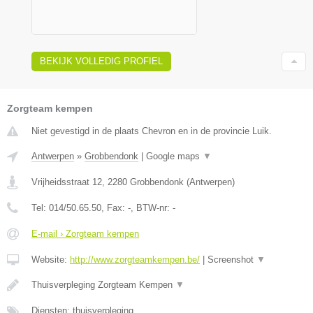
BEKIJK VOLLEDIG PROFIEL
Zorgteam kempen
Niet gevestigd in de plaats Chevron en in de provincie Luik.
Antwerpen
»
Grobbendonk
|
Google maps
▼
Vrijheidsstraat 12
,
2280
Grobbendonk
(
Antwerpen
)
Tel:
014/50.65.50
, Fax:
-
, BTW-nr:
-
E-mail › Zorgteam kempen
Website:
http://www.zorgteamkempen.be/
|
Screenshot
▼
Thuisverpleging Zorgteam Kempen
▼
Diensten: thuisverpleging