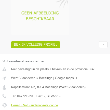
BEKIJK VOLLEDIG PROFIEL
Vof vandenabeele carine
Niet gevestigd in de plaats Chevron en in de provincie Luik.
West-Vlaanderen
»
Boezinge
|
Google maps
▼
Kapellestraat 1/b
,
8904
Boezinge
(
West-Vlaanderen
)
Tel:
0477212295
, Fax:
-
, BTW-nr:
-
E-mail › Vof vandenabeele carine