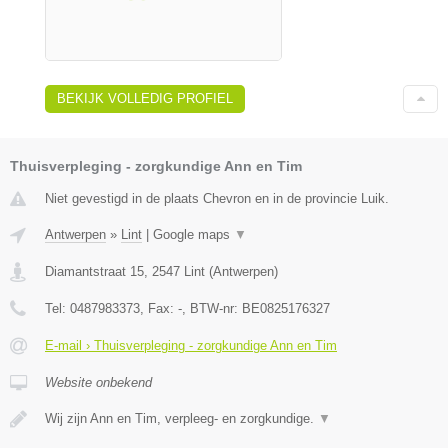
BEKIJK VOLLEDIG PROFIEL
Thuisverpleging - zorgkundige Ann en Tim
Niet gevestigd in de plaats Chevron en in de provincie Luik.
Antwerpen
»
Lint
|
Google maps
▼
Diamantstraat 15
,
2547
Lint
(
Antwerpen
)
Tel:
0487983373
, Fax:
-
, BTW-nr:
BE0825176327
E-mail › Thuisverpleging - zorgkundige Ann en Tim
Website onbekend
Wij zijn Ann en Tim, verpleeg- en zorgkundige.
▼