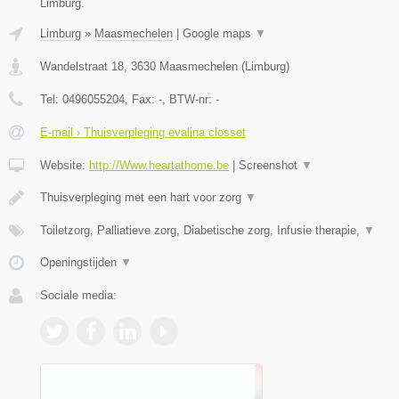
Limburg.
Limburg
»
Maasmechelen
|
Google maps
▼
Wandelstraat 18
,
3630
Maasmechelen
(
Limburg
)
Tel:
0496055204
, Fax:
-
, BTW-nr:
-
E-mail › Thuisverpleging evalina closset
Website:
http://Www.heartathome.be
|
Screenshot
▼
Thuisverpleging met een hart voor zorg
▼
Toiletzorg, Palliatieve zorg, Diabetische zorg, Infusie therapie,
▼
Openingstijden
▼
Sociale media: