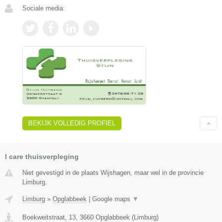
Sociale media:
BEKIJK VOLLEDIG PROFIEL
I care thuisverpleging
Niet gevestigd in de plaats Wijshagen, maar wel in de provincie
Limburg.
Limburg
»
Opglabbeek
|
Google maps
▼
Boekweitstraat, 13
,
3660
Opglabbeek
(
Limburg
)