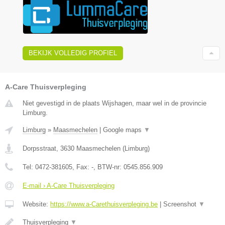
BEKIJK VOLLEDIG PROFIEL
A-Care Thuisverpleging
Niet gevestigd in de plaats Wijshagen, maar wel in de provincie
Limburg.
Limburg
»
Maasmechelen
|
Google maps
▼
Dorpsstraat
,
3630
Maasmechelen
(
Limburg
)
Tel:
0472-381605
, Fax:
-
, BTW-nr:
0545.856.909
E-mail › A-Care Thuisverpleging
Website:
https://www.a-Carethuisverpleging.be
|
Screenshot
▼
Thuisverpleging
▼