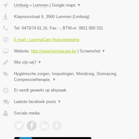
Limburg
»
Lummen
|
Google maps
▼
Klaproosstraat 6
,
3560
Lummen
(
Limburg
)
Tel:
0473/74.61.16
, Fax:
-
, BTW-nr:
0821.800.331
E-mail › LummaCare thuisverpleging
Website:
http://www.lummacare.be
|
Screenshot
▼
Wie zijn wij?
▼
Hygiënische zorgen, Inspuitingen, Wondzorg, Stomazorg,
Compressietherapie,
▼
Er wordt gewerkt op afspraak.
Laatste facebook posts
▼
Sociale media: