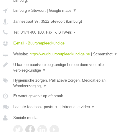
Limburg.
Limburg
»
Stevoort
|
Google maps
▼
Jannestraat 97
,
3512
Stevoort
(
Limburg
)
Tel:
0474 406 100
, Fax:
-
, BTW-nr:
-
E-mail › Buurtverpleegkundige
Website:
http://www.buurtverpleegkundige.be
|
Screenshot
▼
U kan op buurtverpleegkundige beroep doen voor alle
verpleegkundige
▼
Hygiënische zorgen, Palliatieve zorgen, Medicatieplan,
Wondverzorging,
▼
Er wordt gewerkt op afspraak.
Laatste facebook posts
▼
|
Introductie video
▼
Sociale media: