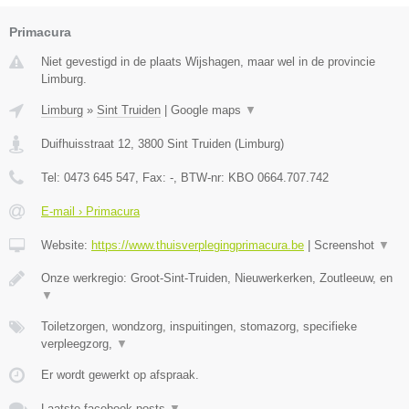
Primacura
Niet gevestigd in de plaats Wijshagen, maar wel in de provincie
Limburg.
Limburg
»
Sint Truiden
|
Google maps
▼
Duifhuisstraat 12
,
3800
Sint Truiden
(
Limburg
)
Tel:
0473 645 547
, Fax:
-
, BTW-nr:
KBO 0664.707.742
E-mail › Primacura
Website:
https://www.thuisverplegingprimacura.be
|
Screenshot
▼
Onze werkregio: Groot-Sint-Truiden, Nieuwerkerken, Zoutleeuw, en
▼
Toiletzorgen, wondzorg, inspuitingen, stomazorg, specifieke
verpleegzorg,
▼
Er wordt gewerkt op afspraak.
Laatste facebook posts
▼