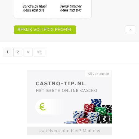
BEKIJK VOLLEDIG PROFIEL
1
2
»
»»
Uw advertentie hier? Mail ons