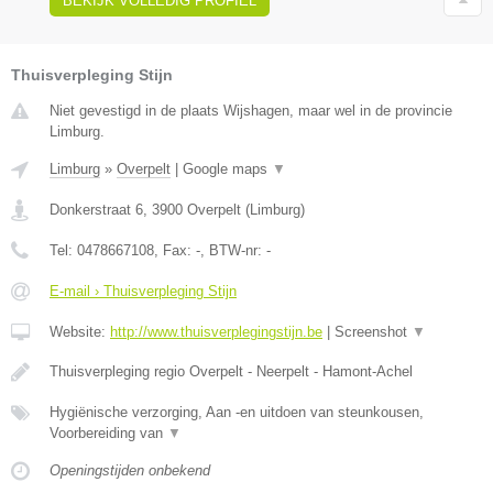
BEKIJK VOLLEDIG PROFIEL
Thuisverpleging Stijn
Niet gevestigd in de plaats Wijshagen, maar wel in de provincie
Limburg.
Limburg
»
Overpelt
|
Google maps
▼
Donkerstraat 6
,
3900
Overpelt
(
Limburg
)
Tel:
0478667108
, Fax:
-
, BTW-nr:
-
E-mail › Thuisverpleging Stijn
Website:
http://www.thuisverplegingstijn.be
|
Screenshot
▼
Thuisverpleging regio Overpelt - Neerpelt - Hamont-Achel
Hygiënische verzorging, Aan -en uitdoen van steunkousen,
Voorbereiding van
▼
Openingstijden onbekend