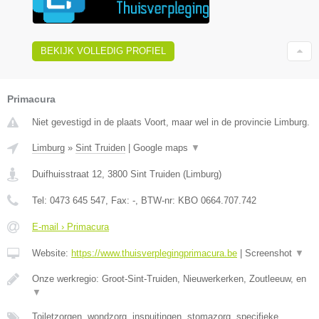
BEKIJK VOLLEDIG PROFIEL
Primacura
Niet gevestigd in de plaats Voort, maar wel in de provincie Limburg.
Limburg
»
Sint Truiden
|
Google maps
▼
Duifhuisstraat 12
,
3800
Sint Truiden
(
Limburg
)
Tel:
0473 645 547
, Fax:
-
, BTW-nr:
KBO 0664.707.742
E-mail › Primacura
Website:
https://www.thuisverplegingprimacura.be
|
Screenshot
▼
Onze werkregio: Groot-Sint-Truiden, Nieuwerkerken, Zoutleeuw, en
▼
Toiletzorgen, wondzorg, inspuitingen, stomazorg, specifieke