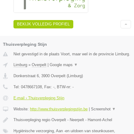
BEKIJK VOLLEDIG PROFIEL
Thuisverpleging Stijn
Niet gevestigd in de plaats Voort, maar wel in de provincie Limburg.
Limburg
»
Overpelt
|
Google maps
▼
Donkerstraat 6
,
3900
Overpelt
(
Limburg
)
Tel:
0478667108
, Fax:
-
, BTW-nr:
-
E-mail › Thuisverpleging Stijn
Website:
http://www.thuisverplegingstijn.be
|
Screenshot
▼
Thuisverpleging regio Overpelt - Neerpelt - Hamont-Achel
Hygiënische verzorging, Aan -en uitdoen van steunkousen,