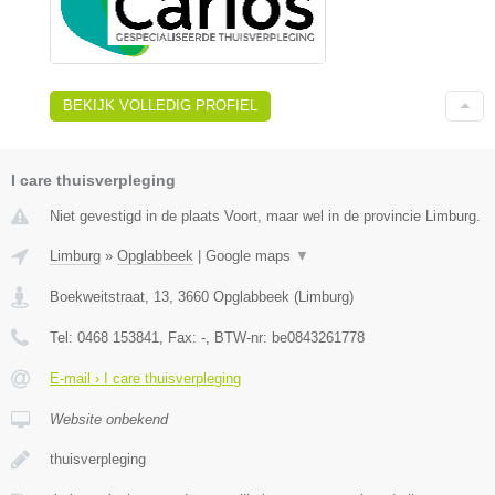
BEKIJK VOLLEDIG PROFIEL
I care thuisverpleging
Niet gevestigd in de plaats Voort, maar wel in de provincie Limburg.
Limburg
»
Opglabbeek
|
Google maps
▼
Boekweitstraat, 13
,
3660
Opglabbeek
(
Limburg
)
Tel:
0468 153841
, Fax:
-
, BTW-nr:
be0843261778
E-mail › I care thuisverpleging
Website onbekend
thuisverpleging