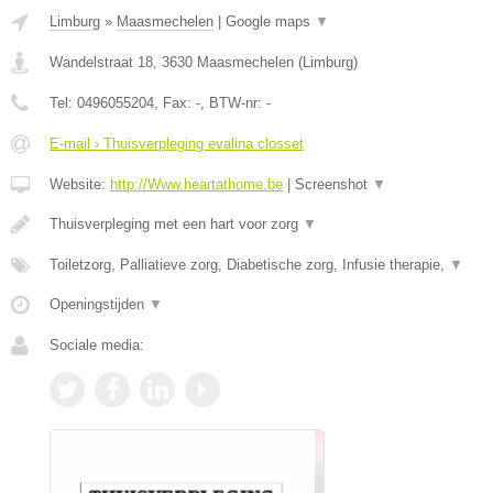
Limburg
»
Maasmechelen
|
Google maps
▼
Wandelstraat 18
,
3630
Maasmechelen
(
Limburg
)
Tel:
0496055204
, Fax:
-
, BTW-nr:
-
E-mail › Thuisverpleging evalina closset
Website:
http://Www.heartathome.be
|
Screenshot
▼
Thuisverpleging met een hart voor zorg
▼
Toiletzorg, Palliatieve zorg, Diabetische zorg, Infusie therapie,
▼
Openingstijden
▼
Sociale media: