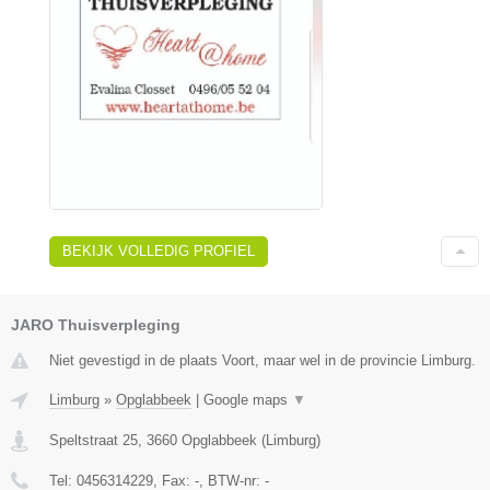
BEKIJK VOLLEDIG PROFIEL
JARO Thuisverpleging
Niet gevestigd in de plaats Voort, maar wel in de provincie Limburg.
Limburg
»
Opglabbeek
|
Google maps
▼
Speltstraat 25
,
3660
Opglabbeek
(
Limburg
)
Tel:
0456314229
, Fax:
-
, BTW-nr:
-