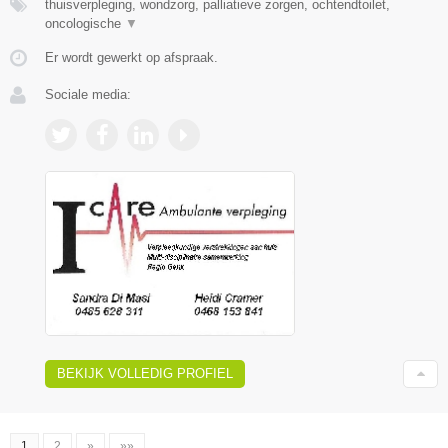
thuisverpleging, wondzorg, palliatieve zorgen, ochtendtoilet,
oncologische
▼
Er wordt gewerkt op afspraak.
Sociale media:
BEKIJK VOLLEDIG PROFIEL
1
2
»
»»