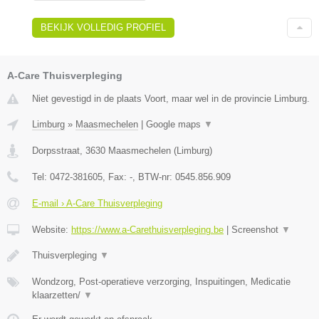
BEKIJK VOLLEDIG PROFIEL
A-Care Thuisverpleging
Niet gevestigd in de plaats Voort, maar wel in de provincie Limburg.
Limburg
»
Maasmechelen
|
Google maps
▼
Dorpsstraat
,
3630
Maasmechelen
(
Limburg
)
Tel:
0472-381605
, Fax:
-
, BTW-nr:
0545.856.909
E-mail › A-Care Thuisverpleging
Website:
https://www.a-Carethuisverpleging.be
|
Screenshot
▼
Thuisverpleging
▼
Wondzorg, Post-operatieve verzorging, Inspuitingen, Medicatie
klaarzetten/
▼