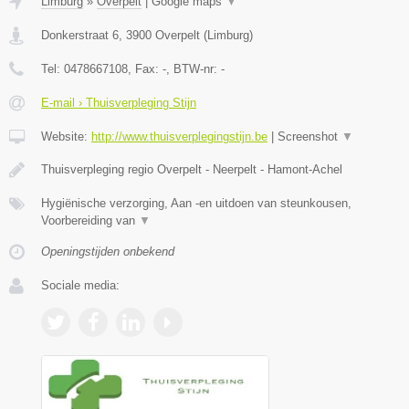
Limburg
»
Overpelt
|
Google maps
▼
Donkerstraat 6
,
3900
Overpelt
(
Limburg
)
Tel:
0478667108
, Fax:
-
, BTW-nr:
-
E-mail › Thuisverpleging Stijn
Website:
http://www.thuisverplegingstijn.be
|
Screenshot
▼
Thuisverpleging regio Overpelt - Neerpelt - Hamont-Achel
Hygiënische verzorging, Aan -en uitdoen van steunkousen,
Voorbereiding van
▼
Openingstijden onbekend
Sociale media: