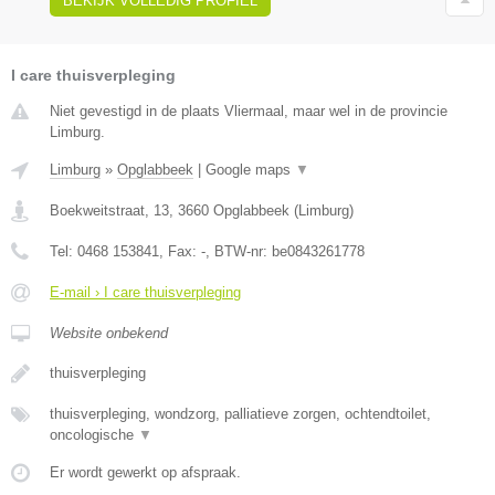
BEKIJK VOLLEDIG PROFIEL
I care thuisverpleging
Niet gevestigd in de plaats Vliermaal, maar wel in de provincie
Limburg.
Limburg
»
Opglabbeek
|
Google maps
▼
Boekweitstraat, 13
,
3660
Opglabbeek
(
Limburg
)
Tel:
0468 153841
, Fax:
-
, BTW-nr:
be0843261778
E-mail › I care thuisverpleging
Website onbekend
thuisverpleging
thuisverpleging, wondzorg, palliatieve zorgen, ochtendtoilet,
oncologische
▼
Er wordt gewerkt op afspraak.