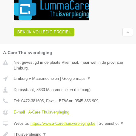
BEKIJK VOLLEDIG PROFIEL
A-Care Thuisverpleging
Niet gevestigd in de plaats Vliermaal, maar wel in de provincie
Limburg.
Limburg
»
Maasmechelen
|
Google maps
▼
Dorpsstraat
,
3630
Maasmechelen
(
Limburg
)
Tel:
0472-381605
, Fax:
-
, BTW-nr:
0545.856.909
E-mail › A-Care Thuisverpleging
Website:
https://www.a-Carethuisverpleging.be
|
Screenshot
▼
Thuisverpleging
▼