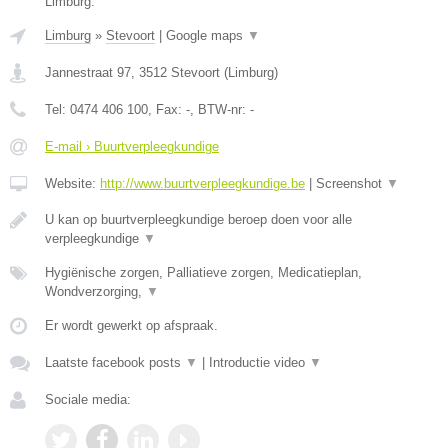
Limburg.
Limburg
»
Stevoort
|
Google maps
▼
Jannestraat 97
,
3512
Stevoort
(
Limburg
)
Tel:
0474 406 100
, Fax:
-
, BTW-nr:
-
E-mail › Buurtverpleegkundige
Website:
http://www.buurtverpleegkundige.be
|
Screenshot
▼
U kan op buurtverpleegkundige beroep doen voor alle
verpleegkundige
▼
Hygiënische zorgen, Palliatieve zorgen, Medicatieplan,
Wondverzorging,
▼
Er wordt gewerkt op afspraak.
Laatste facebook posts
▼
|
Introductie video
▼
Sociale media: