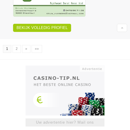
BEKIJK VOLLEDIG PROFIEL
1
2
»
»»
Uw advertentie hier? Mail ons