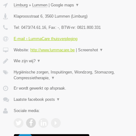
Limburg
»
Lummen
|
Google maps
▼
Klaproosstraat 6
,
3560
Lummen
(
Limburg
)
Tel:
0473/74.61.16
, Fax:
-
, BTW-nr:
0821.800.331
E-mail › LummaCare thuisverpleging
Website:
http://www.lummacare.be
|
Screenshot
▼
Wie zijn wij?
▼
Hygiënische zorgen, Inspuitingen, Wondzorg, Stomazorg,
Compressietherapie,
▼
Er wordt gewerkt op afspraak.
Laatste facebook posts
▼
Sociale media: