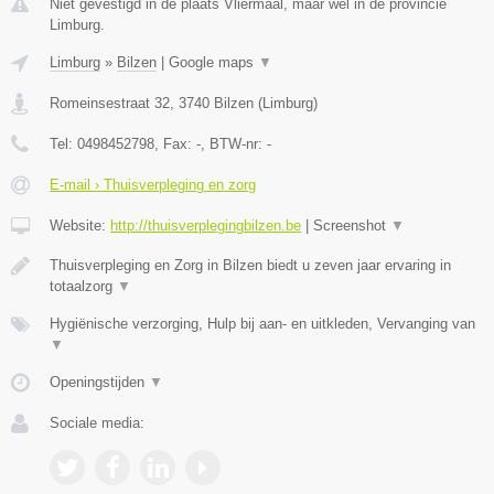
Niet gevestigd in de plaats Vliermaal, maar wel in de provincie
Limburg.
Limburg
»
Bilzen
|
Google maps
▼
Romeinsestraat 32
,
3740
Bilzen
(
Limburg
)
Tel:
0498452798
, Fax:
-
, BTW-nr:
-
E-mail › Thuisverpleging en zorg
Website:
http://thuisverplegingbilzen.be
|
Screenshot
▼
Thuisverpleging en Zorg in Bilzen biedt u zeven jaar ervaring in
totaalzorg
▼
Hygiënische verzorging, Hulp bij aan- en uitkleden, Vervanging van
▼
Openingstijden
▼
Sociale media: