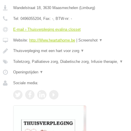
Wandelstraat 18
,
3630
Maasmechelen
(
Limburg
)
Tel:
0496055204
, Fax:
-
, BTW-nr:
-
E-mail › Thuisverpleging evalina closset
Website:
http://Www.heartathome.be
|
Screenshot
▼
Thuisverpleging met een hart voor zorg
▼
Toiletzorg, Palliatieve zorg, Diabetische zorg, Infusie therapie,
▼
Openingstijden
▼
Sociale media: