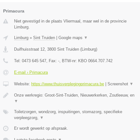
Primacura
Niet gevestigd in de plaats Vliermaal, maar wel in de provincie
Limburg.
Limburg
»
Sint Truiden
|
Google maps
▼
Duifhuisstraat 12
,
3800
Sint Truiden
(
Limburg
)
Tel:
0473 645 547
, Fax:
-
, BTW-nr:
KBO 0664.707.742
E-mail › Primacura
Website:
https://www.thuisverplegingprimacura.be
|
Screenshot
▼
Onze werkregio: Groot-Sint-Truiden, Nieuwerkerken, Zoutleeuw, en
▼
Toiletzorgen, wondzorg, inspuitingen, stomazorg, specifieke
verpleegzorg,
▼
Er wordt gewerkt op afspraak.
Laatste facebook posts
▼