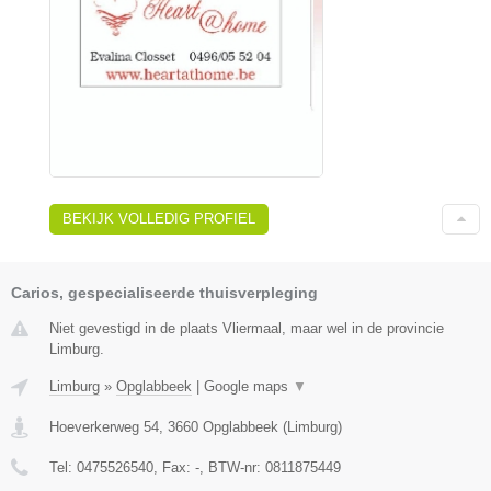
BEKIJK VOLLEDIG PROFIEL
Carios, gespecialiseerde thuisverpleging
Niet gevestigd in de plaats Vliermaal, maar wel in de provincie
Limburg.
Limburg
»
Opglabbeek
|
Google maps
▼
Hoeverkerweg 54
,
3660
Opglabbeek
(
Limburg
)
Tel:
0475526540
, Fax:
-
, BTW-nr:
0811875449