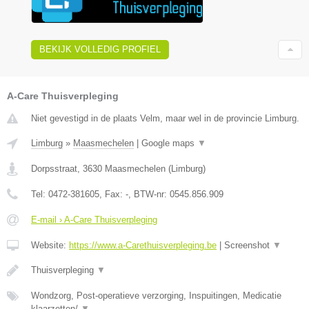
BEKIJK VOLLEDIG PROFIEL
A-Care Thuisverpleging
Niet gevestigd in de plaats Velm, maar wel in de provincie Limburg.
Limburg
»
Maasmechelen
|
Google maps
▼
Dorpsstraat
,
3630
Maasmechelen
(
Limburg
)
Tel:
0472-381605
, Fax:
-
, BTW-nr:
0545.856.909
E-mail › A-Care Thuisverpleging
Website:
https://www.a-Carethuisverpleging.be
|
Screenshot
▼
Thuisverpleging
▼
Wondzorg, Post-operatieve verzorging, Inspuitingen, Medicatie
klaarzetten/
▼