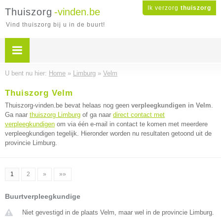
Ik verzorg
thuiszorg
Thuiszorg
-vinden.be
Vind thuiszorg bij u in de buurt!
U bent nu hier:
Home
»
Limburg
»
Velm
Thuiszorg Velm
Thuiszorg-vinden.be bevat helaas nog geen
verpleegkundigen in Velm
.
Ga naar
thuiszorg Limburg
of ga naar
direct contact met
verpleegkundigen
om via één e-mail in contact te komen met meerdere
verpleegkundigen tegelijk. Hieronder worden nu resultaten getoond uit de
provincie Limburg.
1
2
»
»»
Buurtverpleegkundige
Niet gevestigd in de plaats Velm, maar wel in de provincie Limburg.