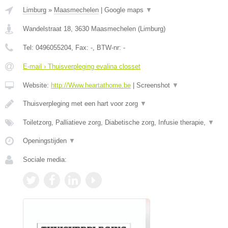
Limburg
»
Maasmechelen
|
Google maps
▼
Wandelstraat 18
,
3630
Maasmechelen
(
Limburg
)
Tel:
0496055204
, Fax:
-
, BTW-nr:
-
E-mail › Thuisverpleging evalina closset
Website:
http://Www.heartathome.be
|
Screenshot
▼
Thuisverpleging met een hart voor zorg
▼
Toiletzorg, Palliatieve zorg, Diabetische zorg, Infusie therapie,
▼
Openingstijden
▼
Sociale media: