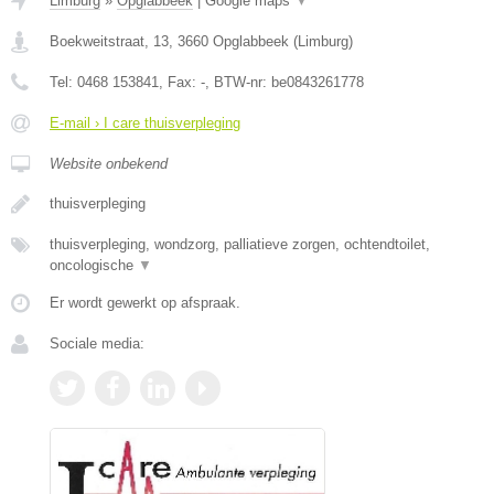
Limburg
»
Opglabbeek
|
Google maps
▼
Boekweitstraat, 13
,
3660
Opglabbeek
(
Limburg
)
Tel:
0468 153841
, Fax:
-
, BTW-nr:
be0843261778
E-mail › I care thuisverpleging
Website onbekend
thuisverpleging
thuisverpleging, wondzorg, palliatieve zorgen, ochtendtoilet,
oncologische
▼
Er wordt gewerkt op afspraak.
Sociale media: