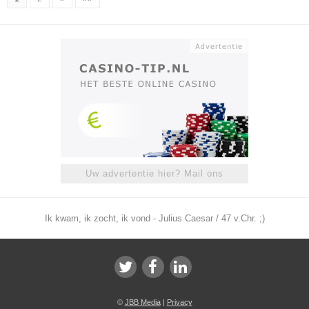
Uw advertentie hier? Mail ons
Ik kwam, ik zocht, ik vond - Julius Caesar / 47 v.Chr. ;)
©
JBB Media
|
Privacy