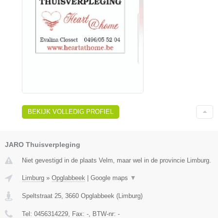
BEKIJK VOLLEDIG PROFIEL
JARO Thuisverpleging
Niet gevestigd in de plaats Velm, maar wel in de provincie Limburg.
Limburg
»
Opglabbeek
|
Google maps
▼
Speltstraat 25
,
3660
Opglabbeek
(
Limburg
)
Tel:
0456314229
, Fax:
-
, BTW-nr:
-