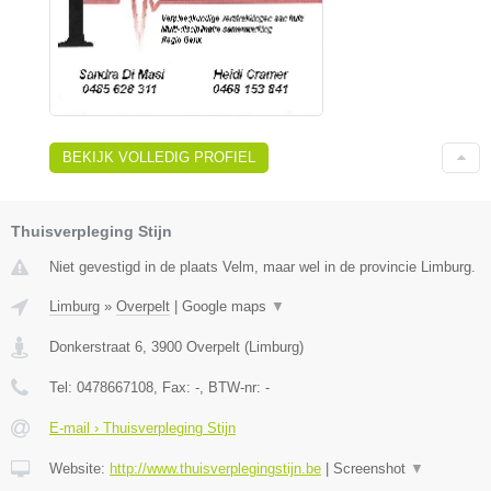
BEKIJK VOLLEDIG PROFIEL
Thuisverpleging Stijn
Niet gevestigd in de plaats Velm, maar wel in de provincie Limburg.
Limburg
»
Overpelt
|
Google maps
▼
Donkerstraat 6
,
3900
Overpelt
(
Limburg
)
Tel:
0478667108
, Fax:
-
, BTW-nr:
-
E-mail › Thuisverpleging Stijn
Website:
http://www.thuisverplegingstijn.be
|
Screenshot
▼