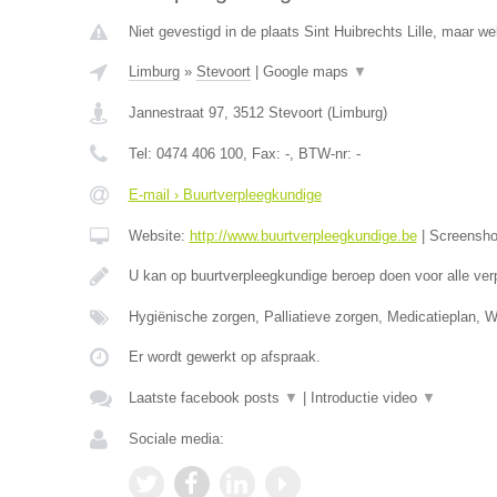
Niet gevestigd in de plaats Sint Huibrechts Lille, maar we
Limburg
»
Stevoort
|
Google maps
▼
Jannestraat 97
,
3512
Stevoort
(
Limburg
)
Tel:
0474 406 100
, Fax:
-
, BTW-nr:
-
E-mail › Buurtverpleegkundige
Website:
http://www.buurtverpleegkundige.be
|
Screensh
U kan op buurtverpleegkundige beroep doen voor alle ve
Hygiënische zorgen, Palliatieve zorgen, Medicatieplan, 
Er wordt gewerkt op afspraak.
Laatste facebook posts
▼
|
Introductie video
▼
Sociale media: