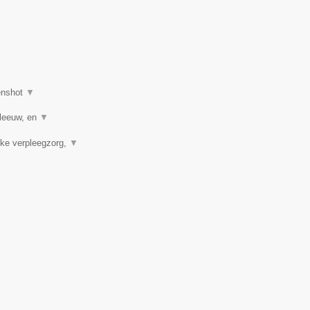
enshot
▼
tleeuw, en
▼
eke verpleegzorg,
▼