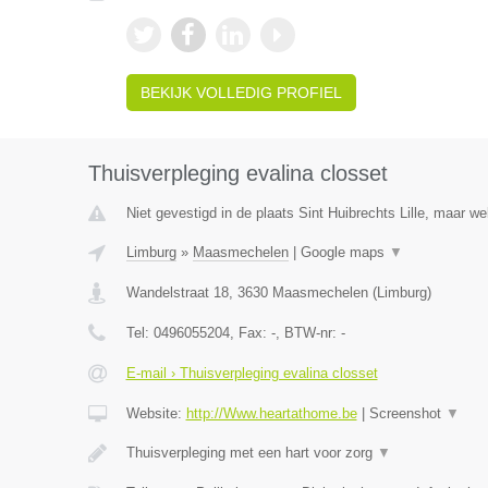
BEKIJK VOLLEDIG PROFIEL
Thuisverpleging evalina closset
Niet gevestigd in de plaats Sint Huibrechts Lille, maar we
Limburg
»
Maasmechelen
|
Google maps
▼
Wandelstraat 18
,
3630
Maasmechelen
(
Limburg
)
Tel:
0496055204
, Fax:
-
, BTW-nr:
-
E-mail › Thuisverpleging evalina closset
Website:
http://Www.heartathome.be
|
Screenshot
▼
Thuisverpleging met een hart voor zorg
▼