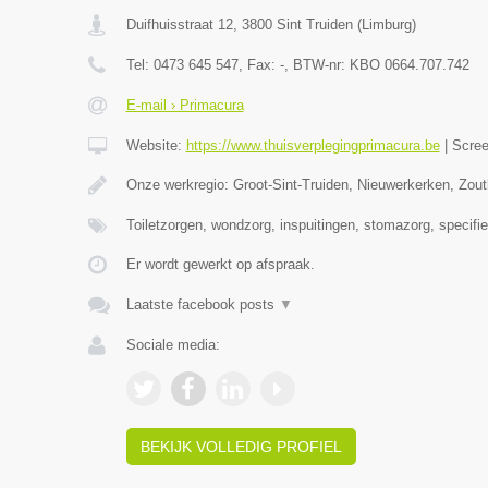
Duifhuisstraat 12
,
3800
Sint Truiden
(
Limburg
)
Tel:
0473 645 547
, Fax:
-
, BTW-nr:
KBO 0664.707.742
E-mail › Primacura
Website:
https://www.thuisverplegingprimacura.be
|
Scre
Onze werkregio: Groot-Sint-Truiden, Nieuwerkerken, Zou
Toiletzorgen, wondzorg, inspuitingen, stomazorg, specifi
Er wordt gewerkt op afspraak.
Laatste facebook posts
▼
Sociale media:
BEKIJK VOLLEDIG PROFIEL