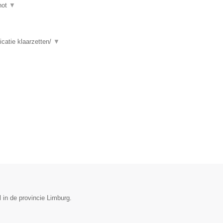
hot
▼
catie klaarzetten/
▼
l in de provincie Limburg.