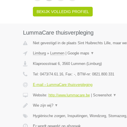
BEKIJK VOLLEDIG PROFIEL
LummaCare thuisverpleging
Niet gevestigd in de plaats Sint Huibrechts Lille, maar we
Limburg
»
Lummen
|
Google maps
▼
Klaproosstraat 6
,
3560
Lummen
(
Limburg
)
Tel:
0473/74.61.16
, Fax:
-
, BTW-nr:
0821.800.331
E-mail › LummaCare thuisverpleging
Website:
http://www.lummacare.be
|
Screenshot
▼
Wie zijn wij?
▼
Hygiënische zorgen, Inspuitingen, Wondzorg, Stomazorg
Er wordt gewerkt op afspraak.