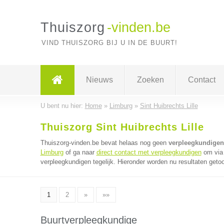
Thuiszorg
-vinden.be
VIND THUISZORG BIJ U IN DE BUURT!
Nieuws
Zoeken
Contact
U bent nu hier:
Home
»
Limburg
»
Sint Huibrechts Lille
Thuiszorg Sint Huibrechts Lille
Thuiszorg-vinden.be bevat helaas nog geen
verpleegkundigen 
Limburg
of ga naar
direct contact met verpleegkundigen
om via 
verpleegkundigen tegelijk. Hieronder worden nu resultaten getoo
1
2
»
»»
Buurtverpleegkundige