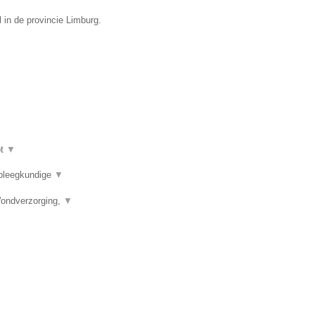
l in de provincie Limburg.
ot
▼
rpleegkundige
▼
Wondverzorging,
▼