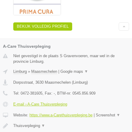
BEKIJK VOLLEDIG PROFIEL
A-Care Thuisverpleging
Niet gevestigd in de plaats S Gravenvoeren, maar wel in de
provincie Limburg.
Limburg
»
Maasmechelen
|
Google maps
▼
Dorpsstraat
,
3630
Maasmechelen
(
Limburg
)
Tel:
0472-381605
, Fax:
-
, BTW-nr:
0545.856.909
E-mail › A-Care Thuisverpleging
Website:
https://www.a-Carethuisverpleging.be
|
Screenshot
▼
Thuisverpleging
▼