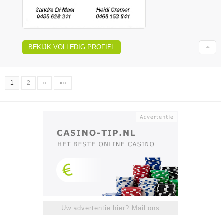
BEKIJK VOLLEDIG PROFIEL
1
2
»
»»
Uw advertentie hier? Mail ons