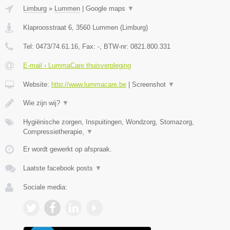
Limburg
»
Lummen
|
Google maps
▼
Klaproosstraat 6
,
3560
Lummen
(
Limburg
)
Tel:
0473/74.61.16
, Fax:
-
, BTW-nr:
0821.800.331
E-mail › LummaCare thuisverpleging
Website:
http://www.lummacare.be
|
Screenshot
▼
Wie zijn wij?
▼
Hygiënische zorgen, Inspuitingen, Wondzorg, Stomazorg,
Compressietherapie,
▼
Er wordt gewerkt op afspraak.
Laatste facebook posts
▼
Sociale media: