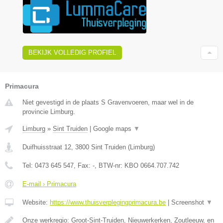
BEKIJK VOLLEDIG PROFIEL
Primacura
Niet gevestigd in de plaats S Gravenvoeren, maar wel in de
provincie Limburg.
Limburg
»
Sint Truiden
|
Google maps
▼
Duifhuisstraat 12
,
3800
Sint Truiden
(
Limburg
)
Tel:
0473 645 547
, Fax:
-
, BTW-nr:
KBO 0664.707.742
E-mail › Primacura
Website:
https://www.thuisverplegingprimacura.be
|
Screenshot
▼
Onze werkregio: Groot-Sint-Truiden, Nieuwerkerken, Zoutleeuw, en