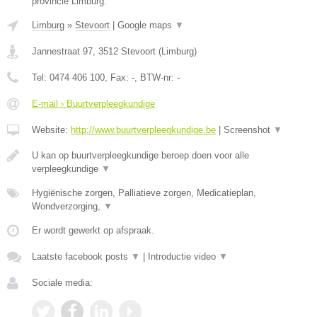
provincie Limburg.
Limburg
»
Stevoort
|
Google maps
▼
Jannestraat 97
,
3512
Stevoort
(
Limburg
)
Tel:
0474 406 100
, Fax:
-
, BTW-nr:
-
E-mail › Buurtverpleegkundige
Website:
http://www.buurtverpleegkundige.be
|
Screenshot
▼
U kan op buurtverpleegkundige beroep doen voor alle
verpleegkundige
▼
Hygiënische zorgen, Palliatieve zorgen, Medicatieplan,
Wondverzorging,
▼
Er wordt gewerkt op afspraak.
Laatste facebook posts
▼
|
Introductie video
▼
Sociale media: