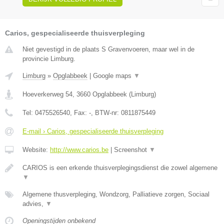
Carios, gespecialiseerde thuisverpleging
Niet gevestigd in de plaats S Gravenvoeren, maar wel in de
provincie Limburg.
Limburg
»
Opglabbeek
|
Google maps
▼
Hoeverkerweg 54
,
3660
Opglabbeek
(
Limburg
)
Tel:
0475526540
, Fax:
-
, BTW-nr:
0811875449
E-mail › Carios, gespecialiseerde thuisverpleging
Website:
http://www.carios.be
|
Screenshot
▼
CARIOS is een erkende thuisverplegingsdienst die zowel algemene
▼
Algemene thusverpleging, Wondzorg, Palliatieve zorgen, Sociaal
advies,
▼
Openingstijden onbekend