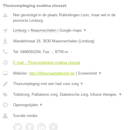
Thuisverpleging evalina closset
Niet gevestigd in de plaats Rukkelingen Loon, maar wel in de
provincie Limburg.
Limburg
»
Maasmechelen
|
Google maps
▼
Wandelstraat 18
,
3630
Maasmechelen
(
Limburg
)
Tel:
0496055204
, Fax:
-
, BTW-nr:
-
E-mail › Thuisverpleging evalina closset
Website:
http://Www.heartathome.be
|
Screenshot
▼
Thuisverpleging met een hart voor zorg
▼
Toiletzorg, Palliatieve zorg, Diabetische zorg, Infusie therapie,
▼
Openingstijden
▼
Sociale media: