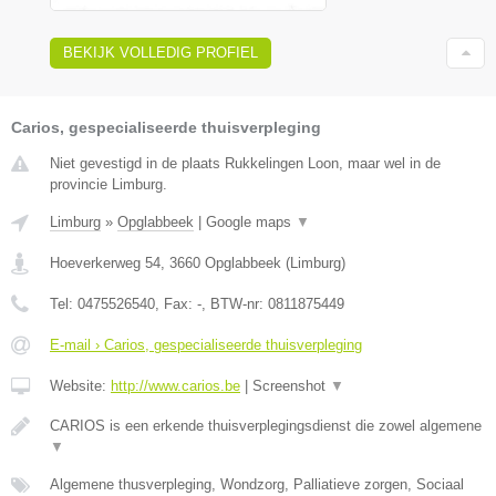
BEKIJK VOLLEDIG PROFIEL
Carios, gespecialiseerde thuisverpleging
Niet gevestigd in de plaats Rukkelingen Loon, maar wel in de
provincie Limburg.
Limburg
»
Opglabbeek
|
Google maps
▼
Hoeverkerweg 54
,
3660
Opglabbeek
(
Limburg
)
Tel:
0475526540
, Fax:
-
, BTW-nr:
0811875449
E-mail › Carios, gespecialiseerde thuisverpleging
Website:
http://www.carios.be
|
Screenshot
▼
CARIOS is een erkende thuisverplegingsdienst die zowel algemene
▼
Algemene thusverpleging, Wondzorg, Palliatieve zorgen, Sociaal