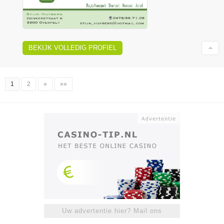
BEKIJK VOLLEDIG PROFIEL
1
2
»
»»
Uw advertentie hier? Mail ons