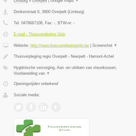
Limburg
»
Overpelt
|
Google maps
▼
Donkerstraat 6
,
3900
Overpelt
(
Limburg
)
Tel:
0478667108
, Fax:
-
, BTW-nr:
-
E-mail › Thuisverpleging Stijn
Website:
http://www.thuisverplegingstijn.be
|
Screenshot
▼
Thuisverpleging regio Overpelt - Neerpelt - Hamont-Achel
Hygiënische verzorging, Aan -en uitdoen van steunkousen,
Voorbereiding van
▼
Openingstijden onbekend
Sociale media: