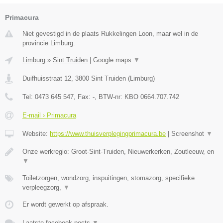
Primacura
Niet gevestigd in de plaats Rukkelingen Loon, maar wel in de
provincie Limburg.
Limburg
»
Sint Truiden
|
Google maps
▼
Duifhuisstraat 12
,
3800
Sint Truiden
(
Limburg
)
Tel:
0473 645 547
, Fax:
-
, BTW-nr:
KBO 0664.707.742
E-mail › Primacura
Website:
https://www.thuisverplegingprimacura.be
|
Screenshot
▼
Onze werkregio: Groot-Sint-Truiden, Nieuwerkerken, Zoutleeuw, en
▼
Toiletzorgen, wondzorg, inspuitingen, stomazorg, specifieke
verpleegzorg,
▼
Er wordt gewerkt op afspraak.
Laatste facebook posts
▼