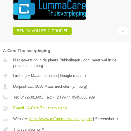
BEKIJK VOLLEDIG PROFIEL
A-Care Thuisverpleging
Niet gevestigd in de plaats Rukkelingen Loon, maar wel in de
provincie Limburg.
Limburg
»
Maasmechelen
|
Google maps
▼
Dorpsstraat
,
3630
Maasmechelen
(
Limburg
)
Tel:
0472-381605
, Fax:
-
, BTW-nr:
0545.856.909
E-mail › A-Care Thuisverpleging
Website:
https://www.a-Carethuisverpleging.be
|
Screenshot
▼
Thuisverpleging
▼