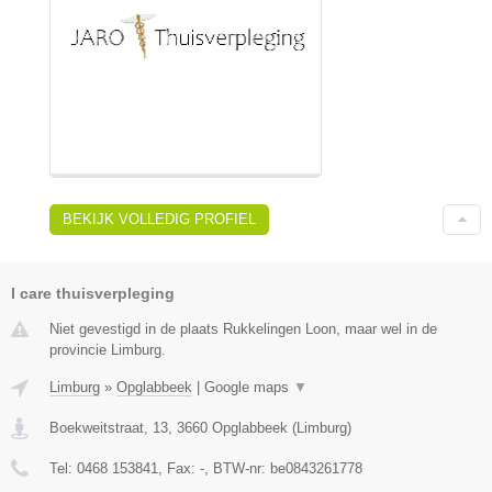
BEKIJK VOLLEDIG PROFIEL
I care thuisverpleging
Niet gevestigd in de plaats Rukkelingen Loon, maar wel in de
provincie Limburg.
Limburg
»
Opglabbeek
|
Google maps
▼
Boekweitstraat, 13
,
3660
Opglabbeek
(
Limburg
)
Tel:
0468 153841
, Fax:
-
, BTW-nr:
be0843261778