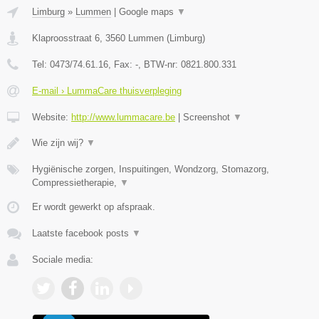
Limburg
»
Lummen
|
Google maps
▼
Klaproosstraat 6
,
3560
Lummen
(
Limburg
)
Tel:
0473/74.61.16
, Fax:
-
, BTW-nr:
0821.800.331
E-mail › LummaCare thuisverpleging
Website:
http://www.lummacare.be
|
Screenshot
▼
Wie zijn wij?
▼
Hygiënische zorgen, Inspuitingen, Wondzorg, Stomazorg,
Compressietherapie,
▼
Er wordt gewerkt op afspraak.
Laatste facebook posts
▼
Sociale media: