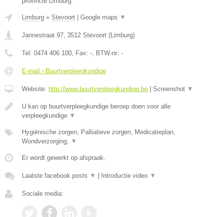
provincie Limburg.
Limburg
»
Stevoort
|
Google maps
▼
Jannestraat 97
,
3512
Stevoort
(
Limburg
)
Tel:
0474 406 100
, Fax:
-
, BTW-nr:
-
E-mail › Buurtverpleegkundige
Website:
http://www.buurtverpleegkundige.be
|
Screenshot
▼
U kan op buurtverpleegkundige beroep doen voor alle
verpleegkundige
▼
Hygiënische zorgen, Palliatieve zorgen, Medicatieplan,
Wondverzorging,
▼
Er wordt gewerkt op afspraak.
Laatste facebook posts
▼
|
Introductie video
▼
Sociale media: