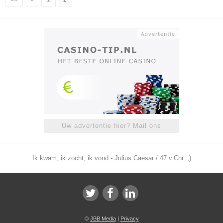
Uw advertentie hier? Mail ons
Ik kwam, ik zocht, ik vond - Julius Caesar / 47 v.Chr. ;)
©
JBB Media
|
Privacy