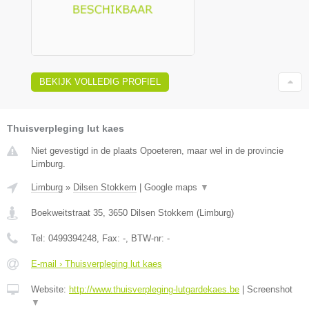
BEKIJK VOLLEDIG PROFIEL
Thuisverpleging lut kaes
Niet gevestigd in de plaats Opoeteren, maar wel in de provincie
Limburg.
Limburg
»
Dilsen Stokkem
|
Google maps
▼
Boekweitstraat 35
,
3650
Dilsen Stokkem
(
Limburg
)
Tel:
0499394248
, Fax:
-
, BTW-nr:
-
E-mail › Thuisverpleging lut kaes
Website:
http://www.thuisverpleging-lutgardekaes.be
|
Screenshot
▼