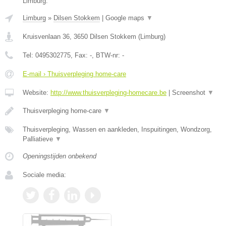
Limburg.
Limburg
»
Dilsen Stokkem
|
Google maps
▼
Kruisvenlaan 36
,
3650
Dilsen Stokkem
(
Limburg
)
Tel:
0495302775
, Fax:
-
, BTW-nr:
-
E-mail › Thuisverpleging home-care
Website:
http://www.thuisverpleging-homecare.be
|
Screenshot
▼
Thuisverpleging home-care
▼
Thuisverpleging, Wassen en aankleden, Inspuitingen, Wondzorg,
Palliatieve
▼
Openingstijden onbekend
Sociale media: