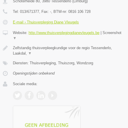
Schoterheide 80
,
3980
Tessenderlo
(
Limburg
)
Tel:
013/671377
, Fax:
-
, BTW-nr:
0816 106 728
E-mail › Thuisverpleging Diane Vleugels
Website:
http://www.thuisverplegingdianevleugels.be
|
Screenshot
▼
Zelfstandig thuisverpleegkundige voor de regio Tessenderlo,
Laakdal,
▼
Diensten: Thuisverpleging, Thuiszorg, Wondzorg
Openingstijden onbekend
Sociale media: