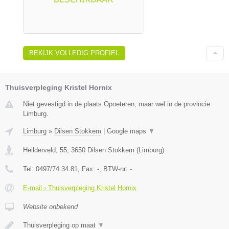
BEKIJK VOLLEDIG PROFIEL
Thuisverpleging Kristel Hornix
Niet gevestigd in de plaats Opoeteren, maar wel in de provincie
Limburg.
Limburg
»
Dilsen Stokkem
|
Google maps
▼
Heilderveld, 55
,
3650
Dilsen Stokkem
(
Limburg
)
Tel:
0497/74.34.81
, Fax:
-
, BTW-nr:
-
E-mail › Thuisverpleging Kristel Hornix
Website onbekend
Thuisverpleging op maat
▼