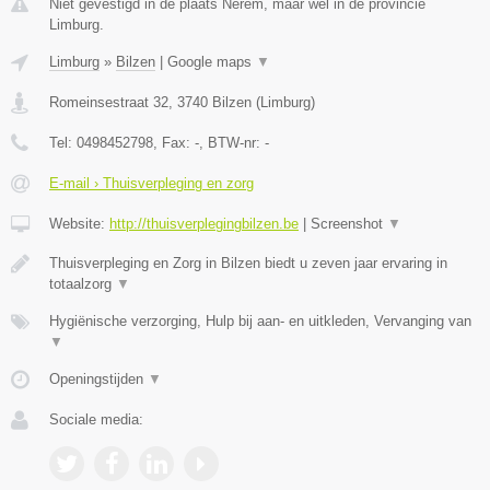
Niet gevestigd in de plaats Nerem, maar wel in de provincie
Limburg.
Limburg
»
Bilzen
|
Google maps
▼
Romeinsestraat 32
,
3740
Bilzen
(
Limburg
)
Tel:
0498452798
, Fax:
-
, BTW-nr:
-
E-mail › Thuisverpleging en zorg
Website:
http://thuisverplegingbilzen.be
|
Screenshot
▼
Thuisverpleging en Zorg in Bilzen biedt u zeven jaar ervaring in
totaalzorg
▼
Hygiënische verzorging, Hulp bij aan- en uitkleden, Vervanging van
▼
Openingstijden
▼
Sociale media: