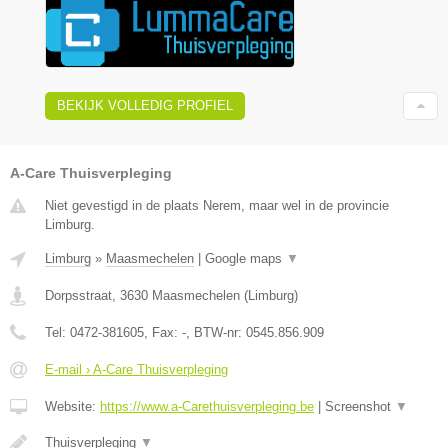
BEKIJK VOLLEDIG PROFIEL
A-Care Thuisverpleging
Niet gevestigd in de plaats Nerem, maar wel in de provincie
Limburg.
Limburg
»
Maasmechelen
|
Google maps
▼
Dorpsstraat
,
3630
Maasmechelen
(
Limburg
)
Tel:
0472-381605
, Fax:
-
, BTW-nr:
0545.856.909
E-mail › A-Care Thuisverpleging
Website:
https://www.a-Carethuisverpleging.be
|
Screenshot
▼
Thuisverpleging
▼