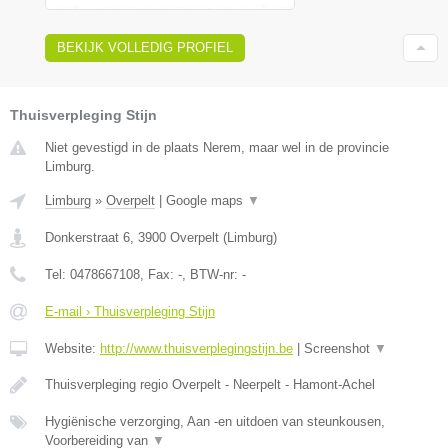
BEKIJK VOLLEDIG PROFIEL
Thuisverpleging Stijn
Niet gevestigd in de plaats Nerem, maar wel in de provincie
Limburg.
Limburg
»
Overpelt
|
Google maps
▼
Donkerstraat 6
,
3900
Overpelt
(
Limburg
)
Tel:
0478667108
, Fax:
-
, BTW-nr:
-
E-mail › Thuisverpleging Stijn
Website:
http://www.thuisverplegingstijn.be
|
Screenshot
▼
Thuisverpleging regio Overpelt - Neerpelt - Hamont-Achel
Hygiënische verzorging, Aan -en uitdoen van steunkousen,
Voorbereiding van
▼