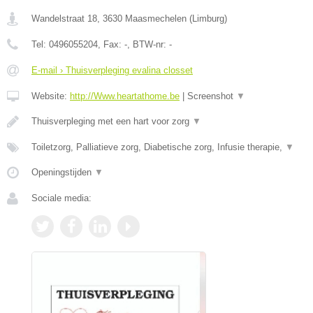
Wandelstraat 18
,
3630
Maasmechelen
(
Limburg
)
Tel:
0496055204
, Fax:
-
, BTW-nr:
-
E-mail › Thuisverpleging evalina closset
Website:
http://Www.heartathome.be
|
Screenshot
▼
Thuisverpleging met een hart voor zorg
▼
Toiletzorg, Palliatieve zorg, Diabetische zorg, Infusie therapie,
▼
Openingstijden
▼
Sociale media: