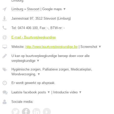
Limburg.
Limburg
»
Stevoort
|
Google maps
▼
Jannestraat 97
,
3512
Stevoort
(
Limburg
)
Tel:
0474 406 100
, Fax:
-
, BTW-nr:
-
E-mail › Buurtverpleegkundige
Website:
http://www.buurtverpleegkundige.be
|
Screenshot
▼
U kan op buurtverpleegkundige beroep doen voor alle
verpleegkundige
▼
Hygiënische zorgen, Palliatieve zorgen, Medicatieplan,
Wondverzorging,
▼
Er wordt gewerkt op afspraak.
Laatste facebook posts
▼
|
Introductie video
▼
Sociale media: