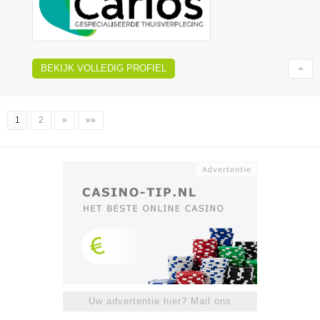
BEKIJK VOLLEDIG PROFIEL
1
2
»
»»
Uw advertentie hier? Mail ons