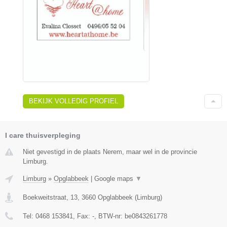
BEKIJK VOLLEDIG PROFIEL
I care thuisverpleging
Niet gevestigd in de plaats Nerem, maar wel in de provincie
Limburg.
Limburg
»
Opglabbeek
|
Google maps
▼
Boekweitstraat, 13
,
3660
Opglabbeek
(
Limburg
)
Tel:
0468 153841
, Fax:
-
, BTW-nr:
be0843261778