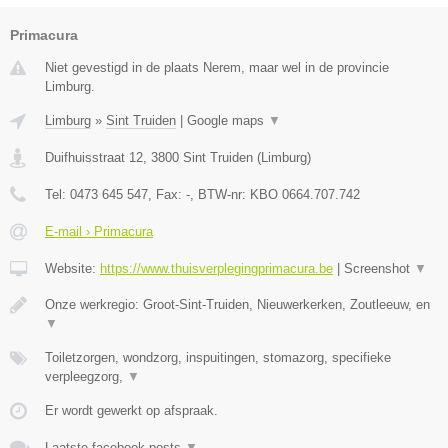
Primacura
Niet gevestigd in de plaats Nerem, maar wel in de provincie
Limburg.
Limburg
»
Sint Truiden
|
Google maps
▼
Duifhuisstraat 12
,
3800
Sint Truiden
(
Limburg
)
Tel:
0473 645 547
, Fax:
-
, BTW-nr:
KBO 0664.707.742
E-mail › Primacura
Website:
https://www.thuisverplegingprimacura.be
|
Screenshot
▼
Onze werkregio: Groot-Sint-Truiden, Nieuwerkerken, Zoutleeuw, en
▼
Toiletzorgen, wondzorg, inspuitingen, stomazorg, specifieke
verpleegzorg,
▼
Er wordt gewerkt op afspraak.
Laatste facebook posts
▼