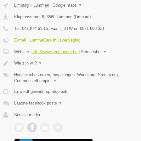
Limburg
»
Lummen
|
Google maps
▼
Klaproosstraat 6
,
3560
Lummen
(
Limburg
)
Tel:
0473/74.61.16
, Fax:
-
, BTW-nr:
0821.800.331
E-mail › LummaCare thuisverpleging
Website:
http://www.lummacare.be
|
Screenshot
▼
Wie zijn wij?
▼
Hygiënische zorgen, Inspuitingen, Wondzorg, Stomazorg,
Compressietherapie,
▼
Er wordt gewerkt op afspraak.
Laatste facebook posts
▼
Sociale media: