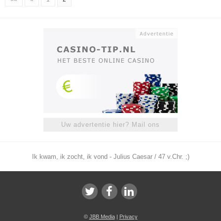
Uw advertentie hier? Mail ons
Ik kwam, ik zocht, ik vond - Julius Caesar / 47 v.Chr. ;)
©
JBB Media
|
Privacy