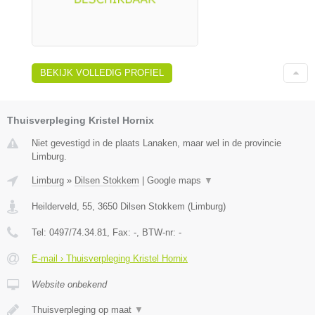
BEKIJK VOLLEDIG PROFIEL
Thuisverpleging Kristel Hornix
Niet gevestigd in de plaats Lanaken, maar wel in de provincie
Limburg.
Limburg
»
Dilsen Stokkem
|
Google maps
▼
Heilderveld, 55
,
3650
Dilsen Stokkem
(
Limburg
)
Tel:
0497/74.34.81
, Fax:
-
, BTW-nr:
-
E-mail › Thuisverpleging Kristel Hornix
Website onbekend
Thuisverpleging op maat
▼