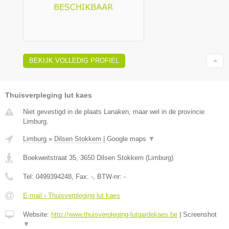
BEKIJK VOLLEDIG PROFIEL
Thuisverpleging lut kaes
Niet gevestigd in de plaats Lanaken, maar wel in de provincie
Limburg.
Limburg
»
Dilsen Stokkem
|
Google maps
▼
Boekweitstraat 35
,
3650
Dilsen Stokkem
(
Limburg
)
Tel:
0499394248
, Fax:
-
, BTW-nr:
-
E-mail › Thuisverpleging lut kaes
Website:
http://www.thuisverpleging-lutgardekaes.be
|
Screenshot
▼