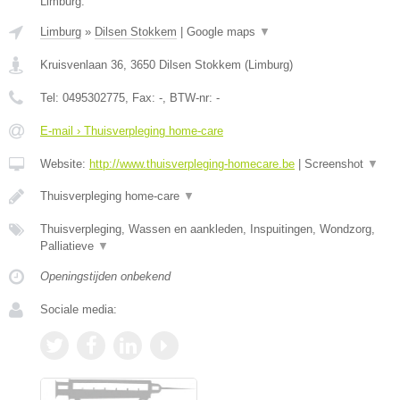
Limburg.
Limburg
»
Dilsen Stokkem
|
Google maps
▼
Kruisvenlaan 36
,
3650
Dilsen Stokkem
(
Limburg
)
Tel:
0495302775
, Fax:
-
, BTW-nr:
-
E-mail › Thuisverpleging home-care
Website:
http://www.thuisverpleging-homecare.be
|
Screenshot
▼
Thuisverpleging home-care
▼
Thuisverpleging, Wassen en aankleden, Inspuitingen, Wondzorg,
Palliatieve
▼
Openingstijden onbekend
Sociale media: