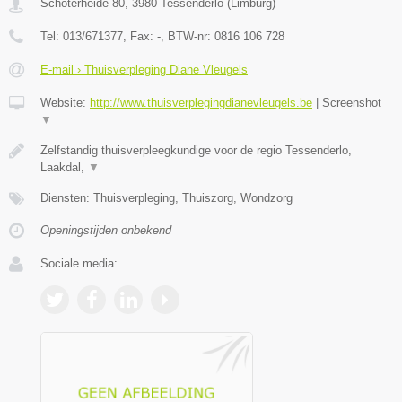
Schoterheide 80
,
3980
Tessenderlo
(
Limburg
)
Tel:
013/671377
, Fax:
-
, BTW-nr:
0816 106 728
E-mail › Thuisverpleging Diane Vleugels
Website:
http://www.thuisverplegingdianevleugels.be
|
Screenshot
▼
Zelfstandig thuisverpleegkundige voor de regio Tessenderlo,
Laakdal,
▼
Diensten: Thuisverpleging, Thuiszorg, Wondzorg
Openingstijden onbekend
Sociale media: