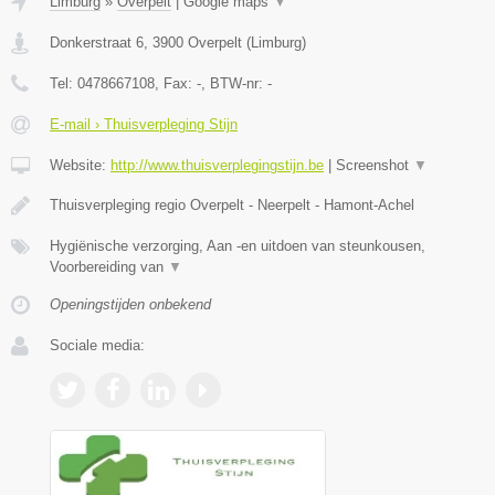
Limburg
»
Overpelt
|
Google maps
▼
Donkerstraat 6
,
3900
Overpelt
(
Limburg
)
Tel:
0478667108
, Fax:
-
, BTW-nr:
-
E-mail › Thuisverpleging Stijn
Website:
http://www.thuisverplegingstijn.be
|
Screenshot
▼
Thuisverpleging regio Overpelt - Neerpelt - Hamont-Achel
Hygiënische verzorging, Aan -en uitdoen van steunkousen,
Voorbereiding van
▼
Openingstijden onbekend
Sociale media: