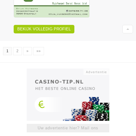
BEKIJK VOLLEDIG PROFIEL
1
2
»
»»
Uw advertentie hier? Mail ons