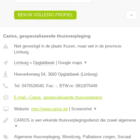
BEKIJK VOLLEDIG PROFIEL
Carios, gespecialiseerde thuisverpleging
Niet gevestigd in de plaats Kozen, maar wel in de provincie
Limburg.
Limburg
»
Opglabbeek
|
Google maps
▼
Hoeverkerweg 54
,
3660
Opglabbeek
(
Limburg
)
Tel:
0475526540
, Fax:
-
, BTW-nr:
0811875449
E-mail › Carios, gespecialiseerde thuisverpleging
Website:
http://www.carios.be
|
Screenshot
▼
CARIOS is een erkende thuisverplegingsdienst die zowel algemene
▼
Algemene thusverpleging, Wondzorg, Palliatieve zorgen, Sociaal