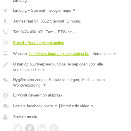
Limburg.
Limburg
»
Stevoort
|
Google maps
▼
Jannestraat 97
,
3512
Stevoort
(
Limburg
)
Tel:
0474 406 100
, Fax:
-
, BTW-nr:
-
E-mail › Buurtverpleegkundige
Website:
http://www.buurtverpleegkundige.be
|
Screenshot
▼
U kan op buurtverpleegkundige beroep doen voor alle
verpleegkundige
▼
Hygiënische zorgen, Palliatieve zorgen, Medicatieplan,
Wondverzorging,
▼
Er wordt gewerkt op afspraak.
Laatste facebook posts
▼
|
Introductie video
▼
Sociale media: