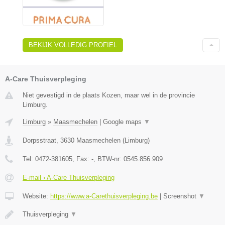
BEKIJK VOLLEDIG PROFIEL
A-Care Thuisverpleging
Niet gevestigd in de plaats Kozen, maar wel in de provincie
Limburg.
Limburg
»
Maasmechelen
|
Google maps
▼
Dorpsstraat
,
3630
Maasmechelen
(
Limburg
)
Tel:
0472-381605
, Fax:
-
, BTW-nr:
0545.856.909
E-mail › A-Care Thuisverpleging
Website:
https://www.a-Carethuisverpleging.be
|
Screenshot
▼
Thuisverpleging
▼