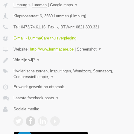
Limburg
»
Lummen
|
Google maps
▼
Klaproosstraat 6
,
3560
Lummen
(
Limburg
)
Tel:
0473/74.61.16
, Fax:
-
, BTW-nr:
0821.800.331
E-mail › LummaCare thuisverpleging
Website:
http://www.lummacare.be
|
Screenshot
▼
Wie zijn wij?
▼
Hygiënische zorgen, Inspuitingen, Wondzorg, Stomazorg,
Compressietherapie,
▼
Er wordt gewerkt op afspraak.
Laatste facebook posts
▼
Sociale media: