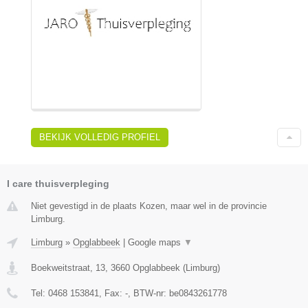
BEKIJK VOLLEDIG PROFIEL
I care thuisverpleging
Niet gevestigd in de plaats Kozen, maar wel in de provincie
Limburg.
Limburg
»
Opglabbeek
|
Google maps
▼
Boekweitstraat, 13
,
3660
Opglabbeek
(
Limburg
)
Tel:
0468 153841
, Fax:
-
, BTW-nr:
be0843261778