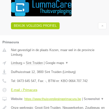
BEKIJK VOLLEDIG PROFIEL
Primacura
Niet gevestigd in de plaats Kozen, maar wel in de provincie
Limburg.
Limburg
»
Sint Truiden
|
Google maps
▼
Duifhuisstraat 12
,
3800
Sint Truiden
(
Limburg
)
Tel:
0473 645 547
, Fax:
-
, BTW-nr:
KBO 0664.707.742
E-mail › Primacura
Website:
https://www.thuisverplegingprimacura.be
|
Screenshot
▼
Onze werkregio: Groot-Sint-Truiden, Nieuwerkerken, Zoutleeuw, en