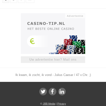
Uw advertentie hier? Mail ons
Ik kwam, ik zocht, ik vond - Julius Caesar / 47 v.Chr. ;)
©
JBB Media
|
Privacy