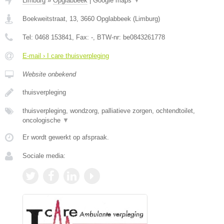
Limburg
»
Opglabbeek
|
Google maps
▼
Boekweitstraat, 13
,
3660
Opglabbeek
(
Limburg
)
Tel:
0468 153841
, Fax:
-
, BTW-nr:
be0843261778
E-mail › I care thuisverpleging
Website onbekend
thuisverpleging
thuisverpleging, wondzorg, palliatieve zorgen, ochtendtoilet,
oncologische
▼
Er wordt gewerkt op afspraak.
Sociale media: