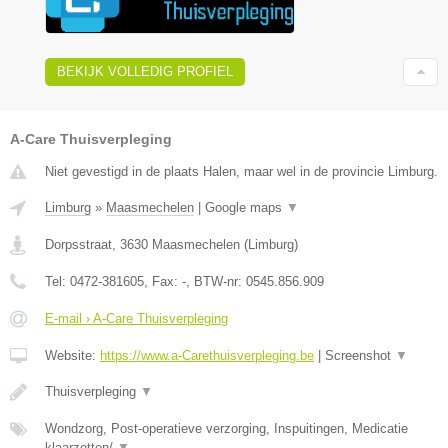
BEKIJK VOLLEDIG PROFIEL
A-Care Thuisverpleging
Niet gevestigd in de plaats Halen, maar wel in de provincie Limburg.
Limburg
»
Maasmechelen
|
Google maps
▼
Dorpsstraat
,
3630
Maasmechelen
(
Limburg
)
Tel:
0472-381605
, Fax:
-
, BTW-nr:
0545.856.909
E-mail › A-Care Thuisverpleging
Website:
https://www.a-Carethuisverpleging.be
|
Screenshot
▼
Thuisverpleging
▼
Wondzorg, Post-operatieve verzorging, Inspuitingen, Medicatie
klaarzetten/
▼