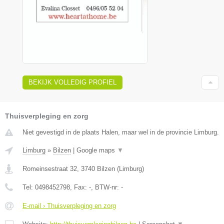
BEKIJK VOLLEDIG PROFIEL
Thuisverpleging en zorg
Niet gevestigd in de plaats Halen, maar wel in de provincie Limburg.
Limburg
»
Bilzen
|
Google maps
▼
Romeinsestraat 32
,
3740
Bilzen
(
Limburg
)
Tel:
0498452798
, Fax:
-
, BTW-nr:
-
E-mail › Thuisverpleging en zorg