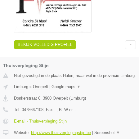
BEKIJK VOLLEDIG PROFIEL
Thuisverpleging Stijn
Niet gevestigd in de plaats Halen, maar wel in de provincie Limburg.
Limburg
»
Overpelt
|
Google maps
▼
Donkerstraat 6
,
3900
Overpelt
(
Limburg
)
Tel:
0478667108
, Fax:
-
, BTW-nr:
-
E-mail › Thuisverpleging Stijn
Website:
http://www.thuisverplegingstijn.be
|
Screenshot
▼