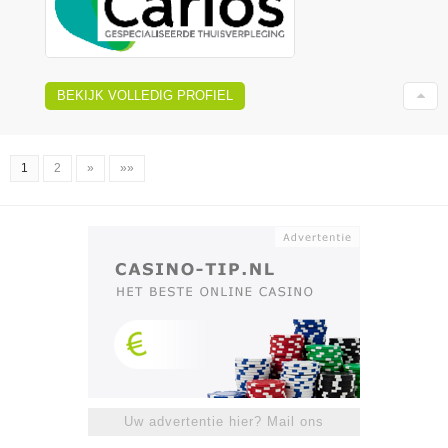
BEKIJK VOLLEDIG PROFIEL
1
2
»
»»
Uw advertentie hier? Mail ons