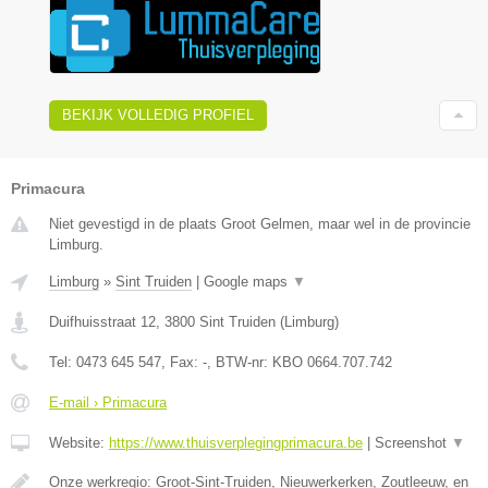
BEKIJK VOLLEDIG PROFIEL
Primacura
Niet gevestigd in de plaats Groot Gelmen, maar wel in de provincie
Limburg.
Limburg
»
Sint Truiden
|
Google maps
▼
Duifhuisstraat 12
,
3800
Sint Truiden
(
Limburg
)
Tel:
0473 645 547
, Fax:
-
, BTW-nr:
KBO 0664.707.742
E-mail › Primacura
Website:
https://www.thuisverplegingprimacura.be
|
Screenshot
▼
Onze werkregio: Groot-Sint-Truiden, Nieuwerkerken, Zoutleeuw, en