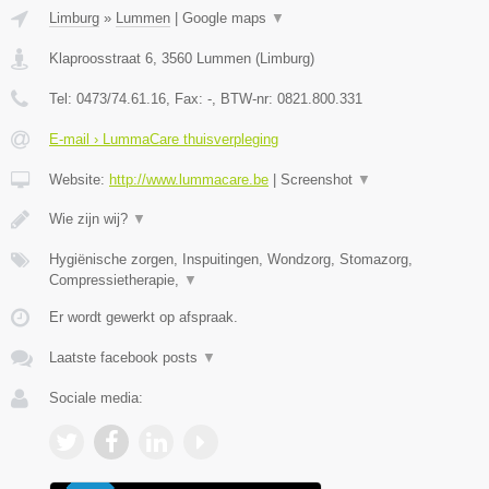
Limburg
»
Lummen
|
Google maps
▼
Klaproosstraat 6
,
3560
Lummen
(
Limburg
)
Tel:
0473/74.61.16
, Fax:
-
, BTW-nr:
0821.800.331
E-mail › LummaCare thuisverpleging
Website:
http://www.lummacare.be
|
Screenshot
▼
Wie zijn wij?
▼
Hygiënische zorgen, Inspuitingen, Wondzorg, Stomazorg,
Compressietherapie,
▼
Er wordt gewerkt op afspraak.
Laatste facebook posts
▼
Sociale media: