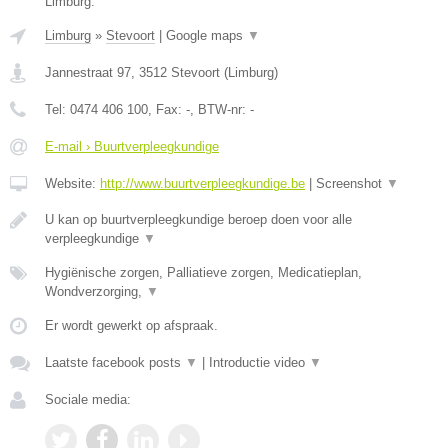
Limburg.
Limburg
»
Stevoort
|
Google maps
▼
Jannestraat 97
,
3512
Stevoort
(
Limburg
)
Tel:
0474 406 100
, Fax:
-
, BTW-nr:
-
E-mail › Buurtverpleegkundige
Website:
http://www.buurtverpleegkundige.be
|
Screenshot
▼
U kan op buurtverpleegkundige beroep doen voor alle
verpleegkundige
▼
Hygiënische zorgen, Palliatieve zorgen, Medicatieplan,
Wondverzorging,
▼
Er wordt gewerkt op afspraak.
Laatste facebook posts
▼
|
Introductie video
▼
Sociale media: