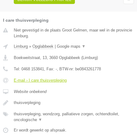
I care thuisverpleging
Niet gevestigd in de plaats Groot Gelmen, maar wel in de provincie
Limburg.
Limburg
»
Opglabbeek
|
Google maps
▼
Boekweitstraat, 13
,
3660
Opglabbeek
(
Limburg
)
Tel:
0468 153841
, Fax:
-
, BTW-nr:
be0843261778
E-mail › I care thuisverpleging
Website onbekend
thuisverpleging
thuisverpleging, wondzorg, palliatieve zorgen, ochtendtoilet,
oncologische
▼
Er wordt gewerkt op afspraak.