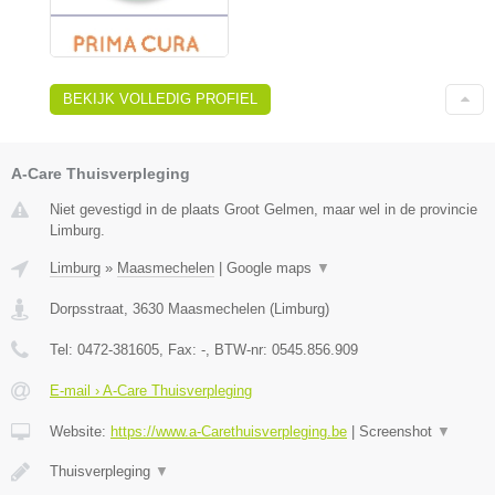
BEKIJK VOLLEDIG PROFIEL
A-Care Thuisverpleging
Niet gevestigd in de plaats Groot Gelmen, maar wel in de provincie
Limburg.
Limburg
»
Maasmechelen
|
Google maps
▼
Dorpsstraat
,
3630
Maasmechelen
(
Limburg
)
Tel:
0472-381605
, Fax:
-
, BTW-nr:
0545.856.909
E-mail › A-Care Thuisverpleging
Website:
https://www.a-Carethuisverpleging.be
|
Screenshot
▼
Thuisverpleging
▼