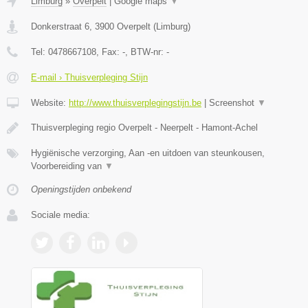
Limburg
»
Overpelt
|
Google maps
▼
Donkerstraat 6
,
3900
Overpelt
(
Limburg
)
Tel:
0478667108
, Fax:
-
, BTW-nr:
-
E-mail › Thuisverpleging Stijn
Website:
http://www.thuisverplegingstijn.be
|
Screenshot
▼
Thuisverpleging regio Overpelt - Neerpelt - Hamont-Achel
Hygiënische verzorging, Aan -en uitdoen van steunkousen,
Voorbereiding van
▼
Openingstijden onbekend
Sociale media: