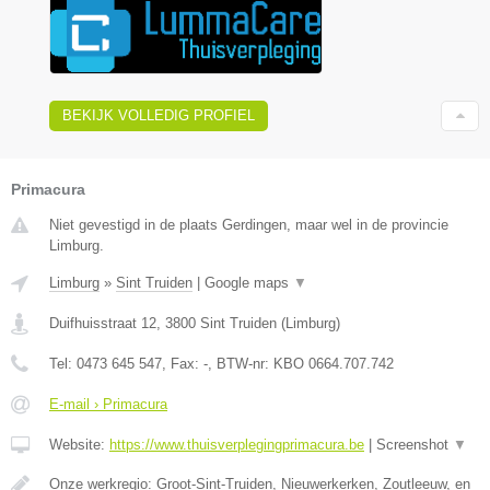
BEKIJK VOLLEDIG PROFIEL
Primacura
Niet gevestigd in de plaats Gerdingen, maar wel in de provincie
Limburg.
Limburg
»
Sint Truiden
|
Google maps
▼
Duifhuisstraat 12
,
3800
Sint Truiden
(
Limburg
)
Tel:
0473 645 547
, Fax:
-
, BTW-nr:
KBO 0664.707.742
E-mail › Primacura
Website:
https://www.thuisverplegingprimacura.be
|
Screenshot
▼
Onze werkregio: Groot-Sint-Truiden, Nieuwerkerken, Zoutleeuw, en