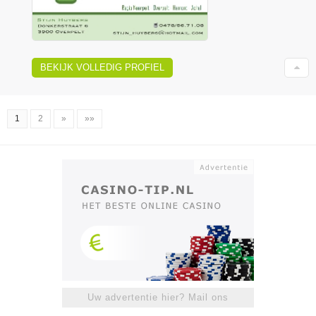
BEKIJK VOLLEDIG PROFIEL
1
2
»
»»
Uw advertentie hier? Mail ons