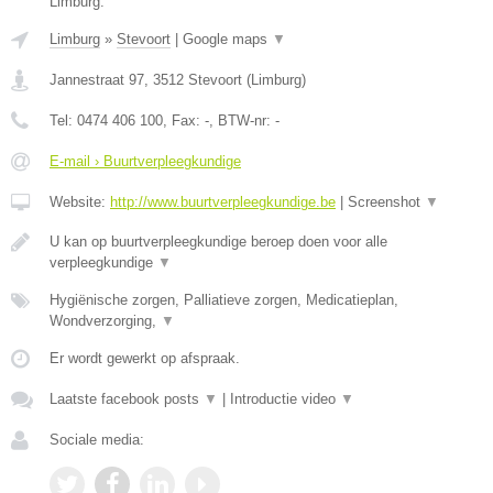
Limburg.
Limburg
»
Stevoort
|
Google maps
▼
Jannestraat 97
,
3512
Stevoort
(
Limburg
)
Tel:
0474 406 100
, Fax:
-
, BTW-nr:
-
E-mail › Buurtverpleegkundige
Website:
http://www.buurtverpleegkundige.be
|
Screenshot
▼
U kan op buurtverpleegkundige beroep doen voor alle
verpleegkundige
▼
Hygiënische zorgen, Palliatieve zorgen, Medicatieplan,
Wondverzorging,
▼
Er wordt gewerkt op afspraak.
Laatste facebook posts
▼
|
Introductie video
▼
Sociale media: