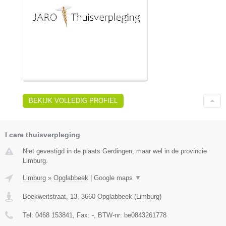
BEKIJK VOLLEDIG PROFIEL
I care thuisverpleging
Niet gevestigd in de plaats Gerdingen, maar wel in de provincie
Limburg.
Limburg
»
Opglabbeek
|
Google maps
▼
Boekweitstraat, 13
,
3660
Opglabbeek
(
Limburg
)
Tel:
0468 153841
, Fax:
-
, BTW-nr:
be0843261778