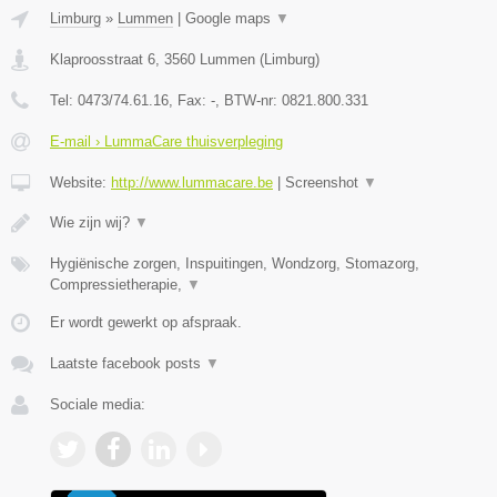
Limburg
»
Lummen
|
Google maps
▼
Klaproosstraat 6
,
3560
Lummen
(
Limburg
)
Tel:
0473/74.61.16
, Fax:
-
, BTW-nr:
0821.800.331
E-mail › LummaCare thuisverpleging
Website:
http://www.lummacare.be
|
Screenshot
▼
Wie zijn wij?
▼
Hygiënische zorgen, Inspuitingen, Wondzorg, Stomazorg,
Compressietherapie,
▼
Er wordt gewerkt op afspraak.
Laatste facebook posts
▼
Sociale media: