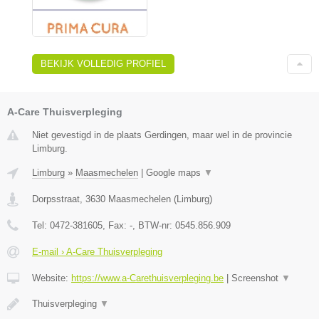
BEKIJK VOLLEDIG PROFIEL
A-Care Thuisverpleging
Niet gevestigd in de plaats Gerdingen, maar wel in de provincie
Limburg.
Limburg
»
Maasmechelen
|
Google maps
▼
Dorpsstraat
,
3630
Maasmechelen
(
Limburg
)
Tel:
0472-381605
, Fax:
-
, BTW-nr:
0545.856.909
E-mail › A-Care Thuisverpleging
Website:
https://www.a-Carethuisverpleging.be
|
Screenshot
▼
Thuisverpleging
▼