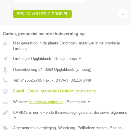
BEKIJK VOLLEDIG PROFIEL
Carios, gespecialiseerde thuisverpleging
Niet gevestigd in de plaats Gerdingen, maar wel in de provincie
Limburg.
Limburg
»
Opglabbeek
|
Google maps
▼
Hoeverkerweg 54
,
3660
Opglabbeek
(
Limburg
)
Tel:
0475526540
, Fax:
-
, BTW-nr:
0811875449
E-mail › Carios, gespecialiseerde thuisverpleging
Website:
http://www.carios.be
|
Screenshot
▼
CARIOS is een erkende thuisverplegingsdienst die zowel algemene
▼
Algemene thusverpleging, Wondzorg, Palliatieve zorgen, Sociaal