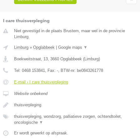
I care thuisverpleging
Niet gevestigd in de plaats Brustem, maar wel in de provincie
Limburg.
Limburg
»
Opglabbeek
|
Google maps
▼
Boekweitstraat, 13
,
3660
Opglabbeek
(
Limburg
)
Tel:
0468 153841
, Fax:
-
, BTW-nr:
be0843261778
E-mail › I care thuisverpleging
Website onbekend
thuisverpleging
thuisverpleging, wondzorg, palliatieve zorgen, ochtendtoilet,
oncologische
▼
Er wordt gewerkt op afspraak.