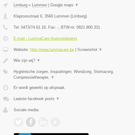
Limburg
»
Lummen
|
Google maps
▼
Klaproosstraat 6
,
3560
Lummen
(
Limburg
)
Tel:
0473/74.61.16
, Fax:
-
, BTW-nr:
0821.800.331
E-mail › LummaCare thuisverpleging
Website:
http://www.lummacare.be
|
Screenshot
▼
Wie zijn wij?
▼
Hygiënische zorgen, Inspuitingen, Wondzorg, Stomazorg,
Compressietherapie,
▼
Er wordt gewerkt op afspraak.
Laatste facebook posts
▼
Sociale media: