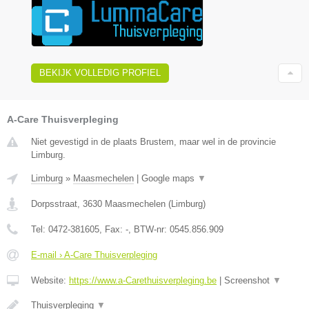
BEKIJK VOLLEDIG PROFIEL
A-Care Thuisverpleging
Niet gevestigd in de plaats Brustem, maar wel in de provincie
Limburg.
Limburg
»
Maasmechelen
|
Google maps
▼
Dorpsstraat
,
3630
Maasmechelen
(
Limburg
)
Tel:
0472-381605
, Fax:
-
, BTW-nr:
0545.856.909
E-mail › A-Care Thuisverpleging
Website:
https://www.a-Carethuisverpleging.be
|
Screenshot
▼
Thuisverpleging
▼