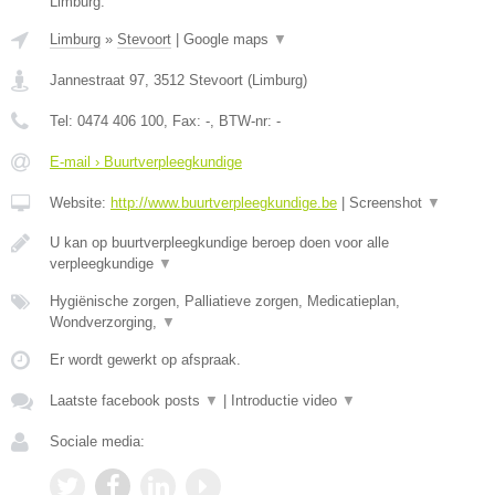
Limburg.
Limburg
»
Stevoort
|
Google maps
▼
Jannestraat 97
,
3512
Stevoort
(
Limburg
)
Tel:
0474 406 100
, Fax:
-
, BTW-nr:
-
E-mail › Buurtverpleegkundige
Website:
http://www.buurtverpleegkundige.be
|
Screenshot
▼
U kan op buurtverpleegkundige beroep doen voor alle
verpleegkundige
▼
Hygiënische zorgen, Palliatieve zorgen, Medicatieplan,
Wondverzorging,
▼
Er wordt gewerkt op afspraak.
Laatste facebook posts
▼
|
Introductie video
▼
Sociale media: