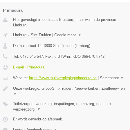
Primacura
Niet gevestigd in de plaats Brustem, maar wel in de provincie
Limburg.
Limburg
»
Sint Truiden
|
Google maps
▼
Duifhuisstraat 12
,
3800
Sint Truiden
(
Limburg
)
Tel:
0473 645 547
, Fax:
-
, BTW-nr:
KBO 0664.707.742
E-mail › Primacura
Website:
https://www.thuisverplegingprimacura.be
|
Screenshot
▼
Onze werkregio: Groot-Sint-Truiden, Nieuwerkerken, Zoutleeuw, en
▼
Toiletzorgen, wondzorg, inspuitingen, stomazorg, specifieke
verpleegzorg,
▼
Er wordt gewerkt op afspraak.
Laatste facebook posts
▼