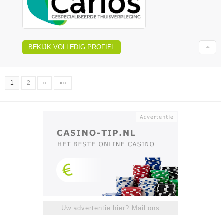
BEKIJK VOLLEDIG PROFIEL
1
2
»
»»
Uw advertentie hier? Mail ons