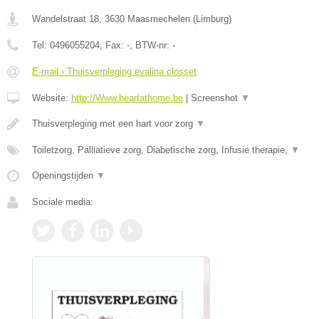
Wandelstraat 18
,
3630
Maasmechelen
(
Limburg
)
Tel:
0496055204
, Fax:
-
, BTW-nr:
-
E-mail › Thuisverpleging evalina closset
Website:
http://Www.heartathome.be
|
Screenshot
▼
Thuisverpleging met een hart voor zorg
▼
Toiletzorg, Palliatieve zorg, Diabetische zorg, Infusie therapie,
▼
Openingstijden
▼
Sociale media: