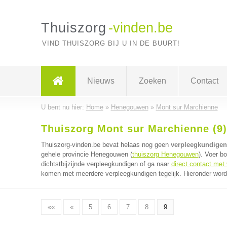
Thuiszorg
-vinden.be
VIND THUISZORG BIJ U IN DE BUURT!
Nieuws
Zoeken
Contact
U bent nu hier:
Home
»
Henegouwen
»
Mont sur Marchienne
Thuiszorg Mont sur Marchienne (9)
Thuiszorg-vinden.be bevat helaas nog geen
verpleegkundigen
gehele provincie Henegouwen (
thuiszorg Henegouwen
). Voer b
dichtstbijzijnde verpleegkundigen of ga naar
direct contact met
komen met meerdere verpleegkundigen tegelijk. Hieronder worde
««
«
5
6
7
8
9