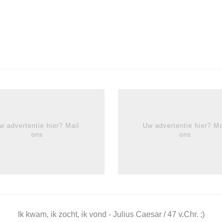
w advertentie hier? Mail
Uw advertentie hier? Ma
ons
ons
Ik kwam, ik zocht, ik vond - Julius Caesar / 47 v.Chr. ;)