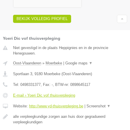
BEKIJK VOLLEDIG PROFIEL
Yoeri Dic vof thuisverpleging
Niet gevestigd in de plaats Heppignies en in de provincie
Henegouwen.
Oost-Vlaanderen
»
Moerbeke
|
Google maps
▼
Sportlaan 3
,
9180
Moerbeke
(
Oost-Vlaanderen
)
Tel:
0498331377
, Fax:
-
, BTW-nr:
0898645117
E-mail › Yoeri Dic vof thuisverpleging
Website:
http://www.yd-thuisverpleging.be
|
Screenshot
▼
alle verpleegkundige zorgen aan huis door gegradueerd
verpleegkundigen