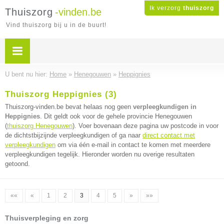
Ik verzorg
thuiszorg
Thuiszorg
-vinden.be
Vind thuiszorg bij u in de buurt!
U bent nu hier:
Home
»
Henegouwen
»
Heppignies
Thuiszorg Heppignies (3)
Thuiszorg-vinden.be bevat helaas nog geen
verpleegkundigen in
Heppignies
. Dit geldt ook voor de gehele provincie Henegouwen
(
thuiszorg Henegouwen
). Voer bovenaan deze pagina uw postcode in voor
de dichtstbijzijnde verpleegkundigen of ga naar
direct contact met
verpleegkundigen
om via één e-mail in contact te komen met meerdere
verpleegkundigen tegelijk. Hieronder worden nu overige resultaten
getoond.
««
«
1
2
3
4
5
»
»»
Thuisverpleging en zorg