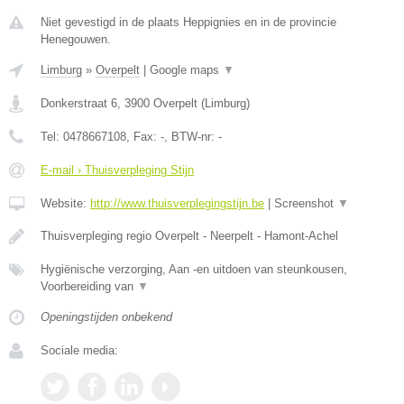
Niet gevestigd in de plaats Heppignies en in de provincie
Henegouwen.
Limburg
»
Overpelt
|
Google maps
▼
Donkerstraat 6
,
3900
Overpelt
(
Limburg
)
Tel:
0478667108
, Fax:
-
, BTW-nr:
-
E-mail › Thuisverpleging Stijn
Website:
http://www.thuisverplegingstijn.be
|
Screenshot
▼
Thuisverpleging regio Overpelt - Neerpelt - Hamont-Achel
Hygiënische verzorging, Aan -en uitdoen van steunkousen,
Voorbereiding van
▼
Openingstijden onbekend
Sociale media: