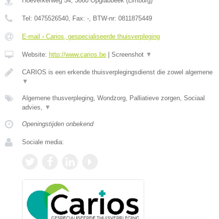
Hoeverkerweg 54
,
3660
Opglabbeek
(
Limburg
)
Tel:
0475526540
, Fax:
-
, BTW-nr:
0811875449
E-mail › Carios, gespecialiseerde thuisverpleging
Website:
http://www.carios.be
|
Screenshot
▼
CARIOS is een erkende thuisverplegingsdienst die zowel algemene
▼
Algemene thusverpleging, Wondzorg, Palliatieve zorgen, Sociaal
advies,
▼
Openingstijden onbekend
Sociale media: