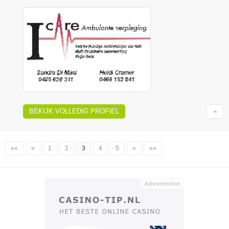
BEKIJK VOLLEDIG PROFIEL
««
«
1
2
3
4
5
»
»»