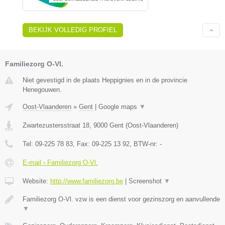
BEKIJK VOLLEDIG PROFIEL
Familiezorg O-Vl.
Niet gevestigd in de plaats Heppignies en in de provincie
Henegouwen.
Oost-Vlaanderen
»
Gent
|
Google maps
▼
Zwartezustersstraat 18
,
9000
Gent
(
Oost-Vlaanderen
)
Tel:
09-225 78 83
, Fax:
09-225 13 92
, BTW-nr:
-
E-mail › Familiezorg O-Vl.
Website:
http://www.familiezorg.be
|
Screenshot
▼
Familiezorg O-Vl. vzw is een dienst voor gezinszorg en aanvullende
▼