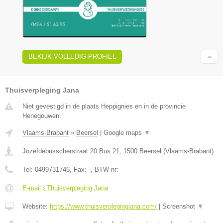
BEKIJK VOLLEDIG PROFIEL
Thuisverpleging Jana
Niet gevestigd in de plaats Heppignies en in de provincie
Henegouwen.
Vlaams-Brabant
»
Beersel
|
Google maps
▼
Jozefdebusscherstraat 20 Bus 21
,
1500
Beersel
(
Vlaams-Brabant
)
Tel:
0499731746
, Fax:
-
, BTW-nr:
-
E-mail › Thuisverpleging Jana
Website:
https://www.thuisverplegingjana.com/
|
Screenshot
▼