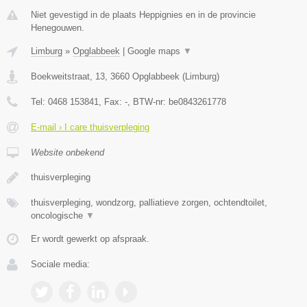
Niet gevestigd in de plaats Heppignies en in de provincie
Henegouwen.
Limburg
»
Opglabbeek
|
Google maps
▼
Boekweitstraat, 13
,
3660
Opglabbeek
(
Limburg
)
Tel:
0468 153841
, Fax:
-
, BTW-nr:
be0843261778
E-mail › I care thuisverpleging
Website onbekend
thuisverpleging
thuisverpleging, wondzorg, palliatieve zorgen, ochtendtoilet,
oncologische
▼
Er wordt gewerkt op afspraak.
Sociale media: