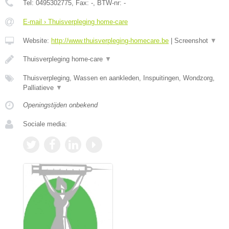
Tel:
0495302775
, Fax:
-
, BTW-nr:
-
E-mail › Thuisverpleging home-care
Website:
http://www.thuisverpleging-homecare.be
|
Screenshot
▼
Thuisverpleging home-care
▼
Thuisverpleging, Wassen en aankleden, Inspuitingen, Wondzorg,
Palliatieve
▼
Openingstijden onbekend
Sociale media: