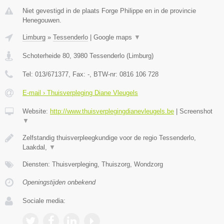
Niet gevestigd in de plaats Forge Philippe en in de provincie
Henegouwen.
Limburg
»
Tessenderlo
|
Google maps
▼
Schoterheide 80
,
3980
Tessenderlo
(
Limburg
)
Tel:
013/671377
, Fax:
-
, BTW-nr:
0816 106 728
E-mail › Thuisverpleging Diane Vleugels
Website:
http://www.thuisverplegingdianevleugels.be
|
Screenshot
▼
Zelfstandig thuisverpleegkundige voor de regio Tessenderlo,
Laakdal,
▼
Diensten: Thuisverpleging, Thuiszorg, Wondzorg
Openingstijden onbekend
Sociale media: