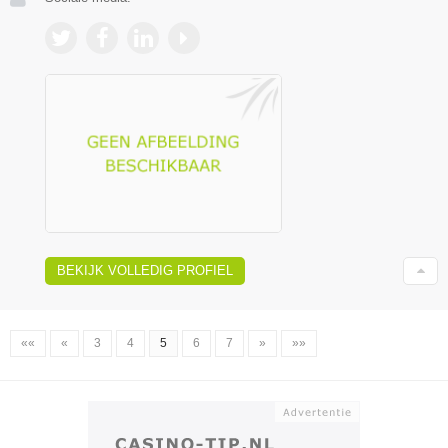
BEKIJK VOLLEDIG PROFIEL
««
«
3
4
5
6
7
»
»»