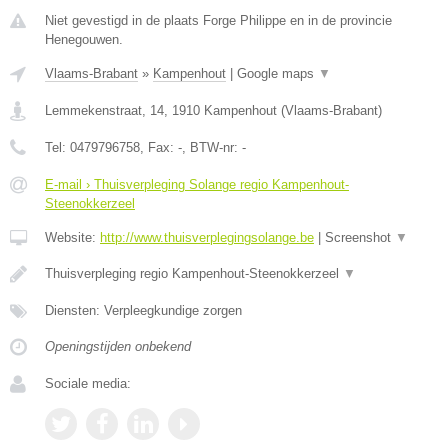
Niet gevestigd in de plaats Forge Philippe en in de provincie
Henegouwen.
Vlaams-Brabant
»
Kampenhout
|
Google maps
▼
Lemmekenstraat, 14
,
1910
Kampenhout
(
Vlaams-Brabant
)
Tel:
0479796758
, Fax:
-
, BTW-nr:
-
E-mail › Thuisverpleging Solange regio Kampenhout-
Steenokkerzeel
Website:
http://www.thuisverplegingsolange.be
|
Screenshot
▼
Thuisverpleging regio Kampenhout-Steenokkerzeel
▼
Diensten: Verpleegkundige zorgen
Openingstijden onbekend
Sociale media: