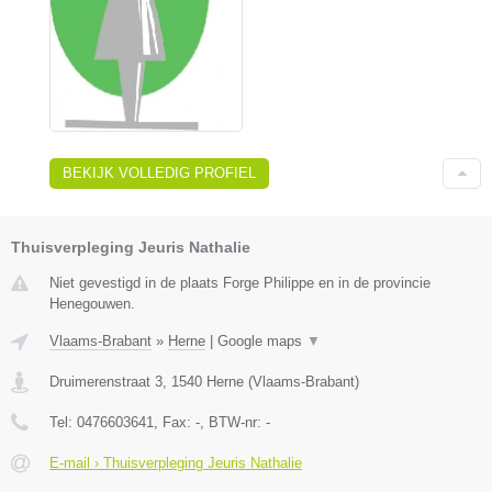
BEKIJK VOLLEDIG PROFIEL
Thuisverpleging Jeuris Nathalie
Niet gevestigd in de plaats Forge Philippe en in de provincie
Henegouwen.
Vlaams-Brabant
»
Herne
|
Google maps
▼
Druimerenstraat 3
,
1540
Herne
(
Vlaams-Brabant
)
Tel:
0476603641
, Fax:
-
, BTW-nr:
-
E-mail › Thuisverpleging Jeuris Nathalie