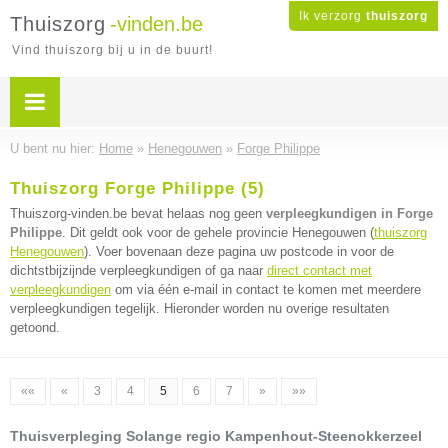
Ik verzorg
thuiszorg
Thuiszorg
-vinden.be
Vind thuiszorg bij u in de buurt!
U bent nu hier:
Home
»
Henegouwen
»
Forge Philippe
Thuiszorg Forge Philippe (5)
Thuiszorg-vinden.be bevat helaas nog geen
verpleegkundigen in Forge
Philippe
. Dit geldt ook voor de gehele provincie Henegouwen (
thuiszorg
Henegouwen
). Voer bovenaan deze pagina uw postcode in voor de
dichtstbijzijnde verpleegkundigen of ga naar
direct contact met
verpleegkundigen
om via één e-mail in contact te komen met meerdere
verpleegkundigen tegelijk. Hieronder worden nu overige resultaten
getoond.
««
«
3
4
5
6
7
»
»»
Thuisverpleging Solange regio Kampenhout-Steenokkerzeel