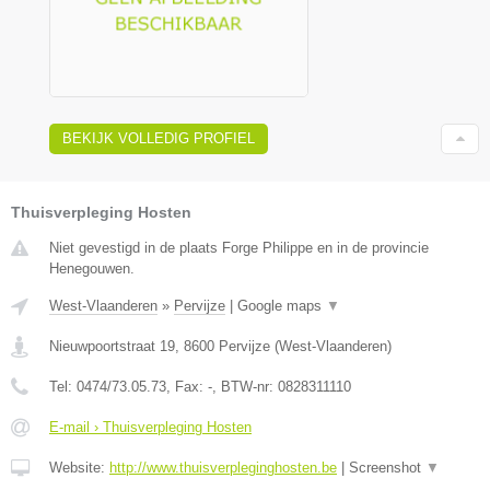
BEKIJK VOLLEDIG PROFIEL
Thuisverpleging Hosten
Niet gevestigd in de plaats Forge Philippe en in de provincie
Henegouwen.
West-Vlaanderen
»
Pervijze
|
Google maps
▼
Nieuwpoortstraat 19
,
8600
Pervijze
(
West-Vlaanderen
)
Tel:
0474/73.05.73
, Fax:
-
, BTW-nr:
0828311110
E-mail › Thuisverpleging Hosten
Website:
http://www.thuisverpleginghosten.be
|
Screenshot
▼