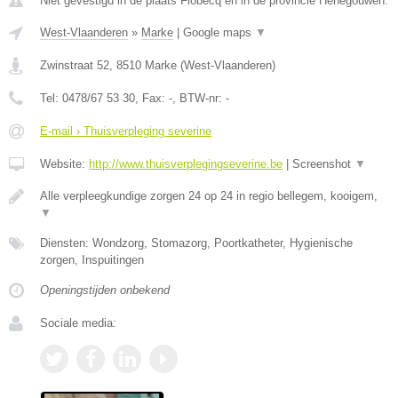
Niet gevestigd in de plaats Flobecq en in de provincie Henegouwen.
West-Vlaanderen
»
Marke
|
Google maps
▼
Zwinstraat 52
,
8510
Marke
(
West-Vlaanderen
)
Tel:
0478/67 53 30
, Fax:
-
, BTW-nr:
-
E-mail › Thuisverpleging severine
Website:
http://www.thuisverplegingseverine.be
|
Screenshot
▼
Alle verpleegkundige zorgen 24 op 24 in regio bellegem, kooigem,
▼
Diensten: Wondzorg, Stomazorg, Poortkatheter, Hygienische
zorgen, Inspuitingen
Openingstijden onbekend
Sociale media: