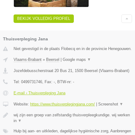
BEKIJK VOLLEDIG PROFIEL
Thuisverpleging Jana
Niet gevestigd in de plaats Flobecq en in de provincie Henegouwen.
Vlaams-Brabant
»
Beersel
|
Google maps
▼
Jozefdebusscherstraat 20 Bus 21
,
1500
Beersel
(
Vlaams-Brabant
)
Tel:
0499731746
, Fax:
-
, BTW-nr:
-
E-mail › Thuisverpleging Jana
Website:
https://www.thuisverplegingjana.com/
|
Screenshot
▼
wij zijn een groep van zelfstandig thuisverpleegkundige. wij werken
in
▼
Hulp bij aan- en uitkleden, dagelijkse hygiënische zorg, Aanbrengen