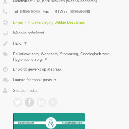
Molenstraat 102
,
8720
Wakken
(
West-Vlaanderen
)
Tel:
0496516295
, Fax:
-
, BTW-nr:
0698584496
E-mail › Thuisverpleging Debbie Descamps
Website onbekend
Hallo,
▼
Palliatieve zorg, Wondzorg, Stomazorg, Oncologisch zorg,
Hygiënische zorg,
▼
Er wordt gewerkt op afspraak.
Laatste facebook posts
▼
Sociale media: