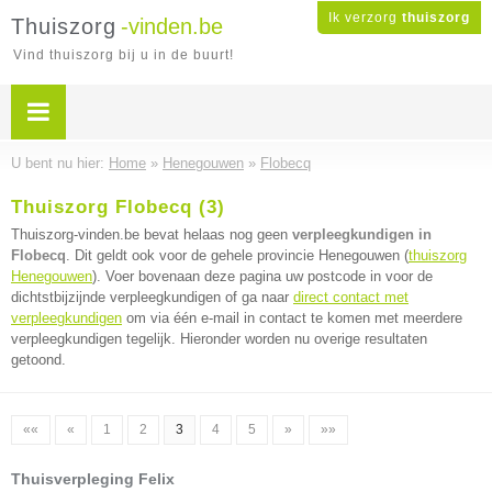
Ik verzorg
thuiszorg
Thuiszorg
-vinden.be
Vind thuiszorg bij u in de buurt!
U bent nu hier:
Home
»
Henegouwen
»
Flobecq
Thuiszorg Flobecq (3)
Thuiszorg-vinden.be bevat helaas nog geen
verpleegkundigen in
Flobecq
. Dit geldt ook voor de gehele provincie Henegouwen (
thuiszorg
Henegouwen
). Voer bovenaan deze pagina uw postcode in voor de
dichtstbijzijnde verpleegkundigen of ga naar
direct contact met
verpleegkundigen
om via één e-mail in contact te komen met meerdere
verpleegkundigen tegelijk. Hieronder worden nu overige resultaten
getoond.
««
«
1
2
3
4
5
»
»»
Thuisverpleging Felix