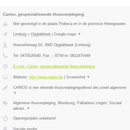
Carios, gespecialiseerde thuisverpleging
Niet gevestigd in de plaats Flobecq en in de provincie Henegouwen.
Limburg
»
Opglabbeek
|
Google maps
▼
Hoeverkerweg 54
,
3660
Opglabbeek
(
Limburg
)
Tel:
0475526540
, Fax:
-
, BTW-nr:
0811875449
E-mail › Carios, gespecialiseerde thuisverpleging
Website:
http://www.carios.be
|
Screenshot
▼
CARIOS is een erkende thuisverplegingsdienst die zowel algemene
▼
Algemene thusverpleging, Wondzorg, Palliatieve zorgen, Sociaal
advies,
▼
Openingstijden onbekend
Sociale media: