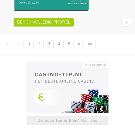
BEKIJK VOLLEDIG PROFIEL
««
«
1
2
3
4
5
»
»»
Uw advertentie hier? Mail ons