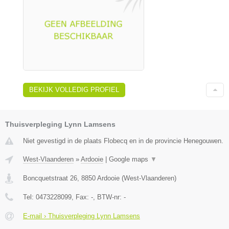
BEKIJK VOLLEDIG PROFIEL
Thuisverpleging Lynn Lamsens
Niet gevestigd in de plaats Flobecq en in de provincie Henegouwen.
West-Vlaanderen
»
Ardooie
|
Google maps
▼
Boncquetstraat 26
,
8850
Ardooie
(
West-Vlaanderen
)
Tel:
0473228099
, Fax:
-
, BTW-nr:
-
E-mail › Thuisverpleging Lynn Lamsens