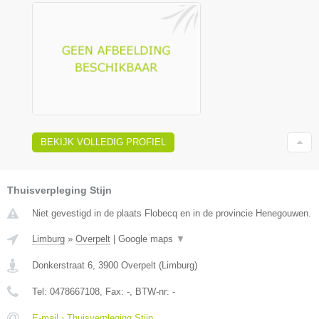
BEKIJK VOLLEDIG PROFIEL
Thuisverpleging Stijn
Niet gevestigd in de plaats Flobecq en in de provincie Henegouwen.
Limburg
»
Overpelt
|
Google maps
▼
Donkerstraat 6
,
3900
Overpelt
(
Limburg
)
Tel:
0478667108
, Fax:
-
, BTW-nr:
-
E-mail › Thuisverpleging Stijn