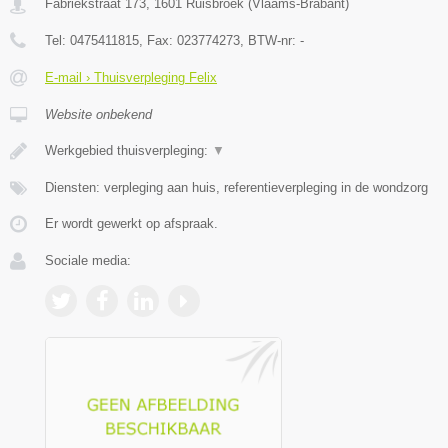
Fabriekstraat 173
,
1601
Ruisbroek
(
Vlaams-Brabant
)
Tel:
0475411815
, Fax:
023774273
, BTW-nr:
-
E-mail › Thuisverpleging Felix
Website onbekend
Werkgebied thuisverpleging:
▼
Diensten: verpleging aan huis, referentieverpleging in de wondzorg
Er wordt gewerkt op afspraak.
Sociale media: