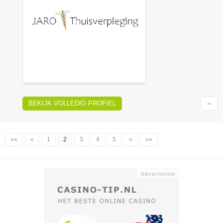
BEKIJK VOLLEDIG PROFIEL
««
«
1
2
3
4
5
»
»»