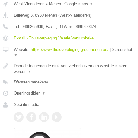
West-Vlaanderen
»
Menen
|
Google maps
▼
Lelieweg 3
,
8930
Menen
(
West-Vlaanderen
)
Tel:
0468205939
, Fax:
-
, BTW-nr:
0698790374
E-mail › Thuisverpleging Valerie Vanrumbeke
Website:
https://www.thuisverpleging-grootmenen.be/
|
Screenshot
▼
Door de toenemende druk van ziekenhuizen om winst te maken
worden
▼
Diensten onbekend
Openingstijden
▼
Sociale media: