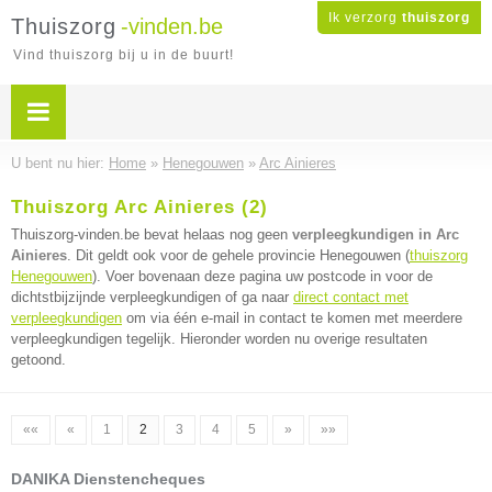
Ik verzorg
thuiszorg
Thuiszorg
-vinden.be
Vind thuiszorg bij u in de buurt!
U bent nu hier:
Home
»
Henegouwen
»
Arc Ainieres
Thuiszorg Arc Ainieres (2)
Thuiszorg-vinden.be bevat helaas nog geen
verpleegkundigen in Arc
Ainieres
. Dit geldt ook voor de gehele provincie Henegouwen (
thuiszorg
Henegouwen
). Voer bovenaan deze pagina uw postcode in voor de
dichtstbijzijnde verpleegkundigen of ga naar
direct contact met
verpleegkundigen
om via één e-mail in contact te komen met meerdere
verpleegkundigen tegelijk. Hieronder worden nu overige resultaten
getoond.
««
«
1
2
3
4
5
»
»»
DANIKA Dienstencheques