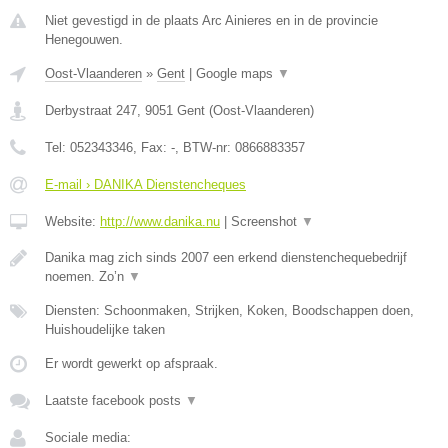
Niet gevestigd in de plaats Arc Ainieres en in de provincie
Henegouwen.
Oost-Vlaanderen
»
Gent
|
Google maps
▼
Derbystraat 247
,
9051
Gent
(
Oost-Vlaanderen
)
Tel:
052343346
, Fax:
-
, BTW-nr:
0866883357
E-mail › DANIKA Dienstencheques
Website:
http://www.danika.nu
|
Screenshot
▼
Danika mag zich sinds 2007 een erkend dienstenchequebedrijf
noemen. Zo’n
▼
Diensten: Schoonmaken, Strijken, Koken, Boodschappen doen,
Huishoudelijke taken
Er wordt gewerkt op afspraak.
Laatste facebook posts
▼
Sociale media: