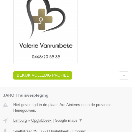
BEKIJK VOLLEDIG PROFIEL
JARO Thuisverpleging
Niet gevestigd in de plaats Arc Ainieres en in de provincie
Henegouwen.
Limburg
»
Opglabbeek
|
Google maps
▼
Speltstraat 25
,
3660
Opglabbeek
(
Limburg
)