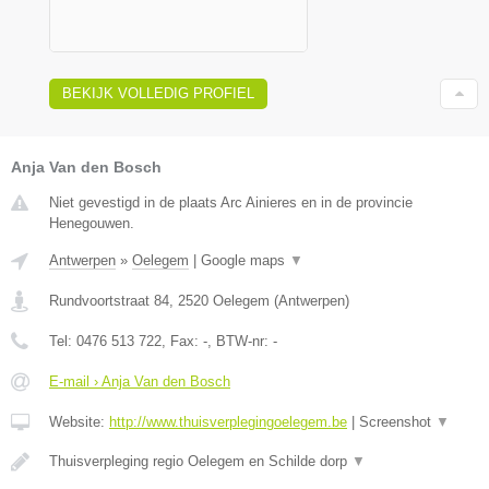
BEKIJK VOLLEDIG PROFIEL
Anja Van den Bosch
Niet gevestigd in de plaats Arc Ainieres en in de provincie
Henegouwen.
Antwerpen
»
Oelegem
|
Google maps
▼
Rundvoortstraat 84
,
2520
Oelegem
(
Antwerpen
)
Tel:
0476 513 722
, Fax:
-
, BTW-nr:
-
E-mail › Anja Van den Bosch
Website:
http://www.thuisverplegingoelegem.be
|
Screenshot
▼
Thuisverpleging regio Oelegem en Schilde dorp
▼