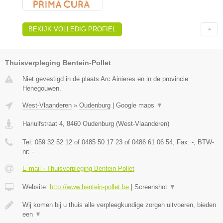
BEKIJK VOLLEDIG PROFIEL
Thuisverpleging Bentein-Pollet
Niet gevestigd in de plaats Arc Ainieres en in de provincie
Henegouwen.
West-Vlaanderen
»
Oudenburg
|
Google maps
▼
Hariulfstraat 4
,
8460
Oudenburg
(
West-Vlaanderen
)
Tel:
059 32 52 12 of 0485 50 17 23 of 0486 61 06 54
, Fax:
-
, BTW-
nr:
-
E-mail › Thuisverpleging Bentein-Pollet
Website:
http://www.bentein-pollet.be
|
Screenshot
▼
Wij komen bij u thuis alle verpleegkundige zorgen uitvoeren, bieden
een
▼