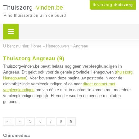
Ik verzorg
thuiszorg
Thuiszorg
-vinden.be
Vind thuiszorg bij u in de buurt!
U bent nu hier:
Home
»
Henegouwen
»
Angreau
Thuiszorg Angreau (9)
Thuiszorg-vinden.be bevat helaas nog geen
verpleegkundigen in
Angreau
. Dit geldt ook voor de gehele provincie Henegouwen (
thuiszorg
Henegouwen
). Voer bovenaan deze pagina uw postcode in voor de
dichtstbijzijnde verpleegkundigen of ga naar
direct contact met
verpleegkundigen
om via één e-mail in contact te komen met meerdere
verpleegkundigen tegelijk. Hieronder worden nu overige resultaten
getoond.
««
«
5
6
7
8
9
Chiromedica