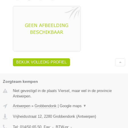
BEKIJK VOLLEDIG PROFIEL
Zorgteam kempen
Niet gevestigd in de plaats Viersel, maar wel in de provincie
Antwerpen.
Antwerpen
»
Grobbendonk
|
Google maps
▼
Vrijheidsstraat 12
,
2280
Grobbendonk
(
Antwerpen
)
Tel:
014/50.65.50
, Fax:
-
, BTW-nr:
-