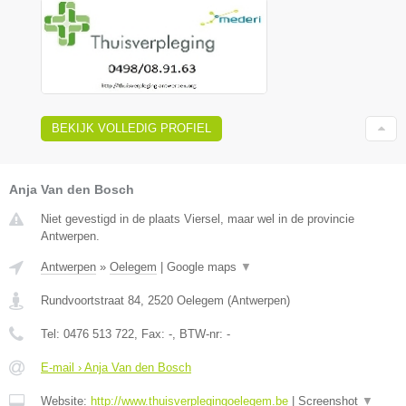
BEKIJK VOLLEDIG PROFIEL
Anja Van den Bosch
Niet gevestigd in de plaats Viersel, maar wel in de provincie
Antwerpen.
Antwerpen
»
Oelegem
|
Google maps
▼
Rundvoortstraat 84
,
2520
Oelegem
(
Antwerpen
)
Tel:
0476 513 722
, Fax:
-
, BTW-nr:
-
E-mail › Anja Van den Bosch
Website:
http://www.thuisverplegingoelegem.be
|
Screenshot
▼