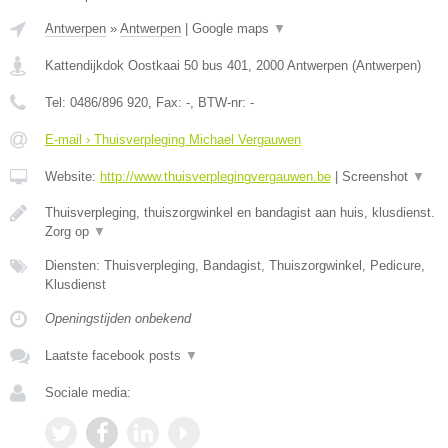
Antwerpen
»
Antwerpen
|
Google maps
▼
Kattendijkdok Oostkaai 50 bus 401
,
2000
Antwerpen
(
Antwerpen
)
Tel:
0486/896 920
, Fax:
-
, BTW-nr:
-
E-mail › Thuisverpleging Michael Vergauwen
Website:
http://www.thuisverplegingvergauwen.be
|
Screenshot
▼
Thuisverpleging, thuiszorgwinkel en bandagist aan huis, klusdienst.
Zorg op
▼
Diensten: Thuisverpleging, Bandagist, Thuiszorgwinkel, Pedicure,
Klusdienst
Openingstijden onbekend
Laatste facebook posts
▼
Sociale media: