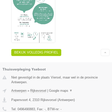
BEKIJK VOLLEDIG PROFIEL
Thuisverpleging Yseboot
Niet gevestigd in de plaats Viersel, maar wel in de provincie
Antwerpen.
Antwerpen
»
Rijkevorsel
|
Google maps
▼
Papenvoort 4
,
2310
Rijkevorsel
(
Antwerpen
)
Tel:
0496490883
, Fax:
-
, BTW-nr:
-