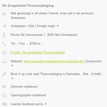
De Zorgwinkel-Thuisverpleging
Niet gevestigd in de plaats Viersel, maar wel in de provincie
Antwerpen.
Antwerpen
»
Niel
|
Google maps
▼
Rector De Somerstraat 7
,
2845
Niel
(
Antwerpen
)
Tel:
-
, Fax:
-
, BTW-nr:
-
E-mail › De Zorgwinkel-Thuisverpleging
Website:
http://www.dezorgwinkel-thuisverpleging.be
|
Screenshot
▼
Bent U op zoek naar Thuisverpleging in Aartselaar , Niel , Schelle ,
▼
Diensten onbekend
Openingstijden onbekend
Laatste facebook posts
▼