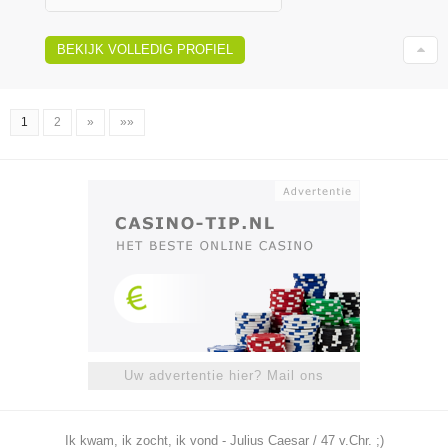
BEKIJK VOLLEDIG PROFIEL
1
2
»
»»
Uw advertentie hier? Mail ons
Ik kwam, ik zocht, ik vond - Julius Caesar / 47 v.Chr. ;)