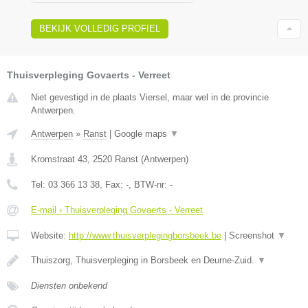
BEKIJK VOLLEDIG PROFIEL
Thuisverpleging Govaerts - Verreet
Niet gevestigd in de plaats Viersel, maar wel in de provincie
Antwerpen.
Antwerpen
»
Ranst
|
Google maps
▼
Kromstraat 43
,
2520
Ranst
(
Antwerpen
)
Tel:
03 366 13 38
, Fax:
-
, BTW-nr:
-
E-mail › Thuisverpleging Govaerts - Verreet
Website:
http://www.thuisverplegingborsbeek.be
|
Screenshot
▼
Thuiszorg, Thuisverpleging in Borsbeek en Deurne-Zuid.
▼
Diensten onbekend