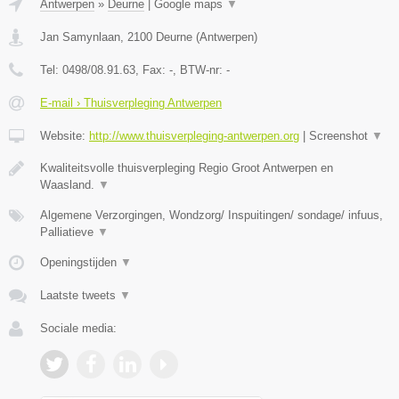
Antwerpen
»
Deurne
|
Google maps
▼
Jan Samynlaan
,
2100
Deurne
(
Antwerpen
)
Tel:
0498/08.91.63
, Fax:
-
, BTW-nr:
-
E-mail › Thuisverpleging Antwerpen
Website:
http://www.thuisverpleging-antwerpen.org
|
Screenshot
▼
Kwaliteitsvolle thuisverpleging Regio Groot Antwerpen en
Waasland.
▼
Algemene Verzorgingen, Wondzorg/ Inspuitingen/ sondage/ infuus,
Palliatieve
▼
Openingstijden
▼
Laatste tweets
▼
Sociale media: