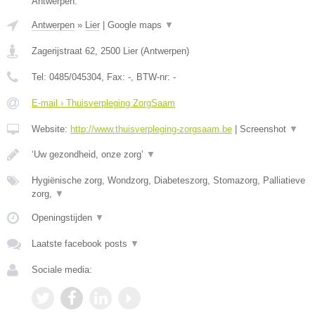
Antwerpen.
Antwerpen
»
Lier
|
Google maps
▼
Zagerijstraat 62
,
2500
Lier
(
Antwerpen
)
Tel:
0485/045304
, Fax:
-
, BTW-nr:
-
E-mail › Thuisverpleging ZorgSaam
Website:
http://www.thuisverpleging-zorgsaam.be
|
Screenshot
▼
‘Uw gezondheid, onze zorg’
▼
Hygiënische zorg, Wondzorg, Diabeteszorg, Stomazorg, Palliatieve
zorg,
▼
Openingstijden
▼
Laatste facebook posts
▼
Sociale media: