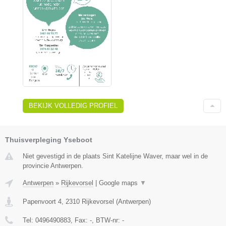
BEKIJK VOLLEDIG PROFIEL
Thuisverpleging Yseboot
Niet gevestigd in de plaats Sint Katelijne Waver, maar wel in de
provincie Antwerpen.
Antwerpen
»
Rijkevorsel
|
Google maps
▼
Papenvoort 4
,
2310
Rijkevorsel
(
Antwerpen
)
Tel:
0496490883
, Fax:
-
, BTW-nr:
-