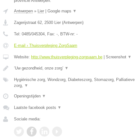
provincie Antwerpen.
Antwerpen
»
Lier
|
Google maps
▼
Zagerijstraat 62
,
2500
Lier
(
Antwerpen
)
Tel:
0485/045304
, Fax:
-
, BTW-nr:
-
E-mail › Thuisverpleging ZorgSaam
Website:
http://www.thuisverpleging-zorgsaam.be
|
Screenshot
▼
‘Uw gezondheid, onze zorg’
▼
Hygiënische zorg, Wondzorg, Diabeteszorg, Stomazorg, Palliatieve
zorg,
▼
Openingstijden
▼
Laatste facebook posts
▼
Sociale media: