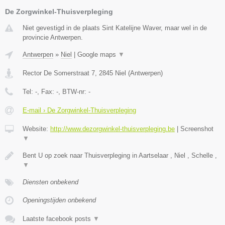
De Zorgwinkel-Thuisverpleging
Niet gevestigd in de plaats Sint Katelijne Waver, maar wel in de
provincie Antwerpen.
Antwerpen
»
Niel
|
Google maps
▼
Rector De Somerstraat 7
,
2845
Niel
(
Antwerpen
)
Tel:
-
, Fax:
-
, BTW-nr:
-
E-mail › De Zorgwinkel-Thuisverpleging
Website:
http://www.dezorgwinkel-thuisverpleging.be
|
Screenshot
▼
Bent U op zoek naar Thuisverpleging in Aartselaar , Niel , Schelle ,
▼
Diensten onbekend
Openingstijden onbekend
Laatste facebook posts
▼