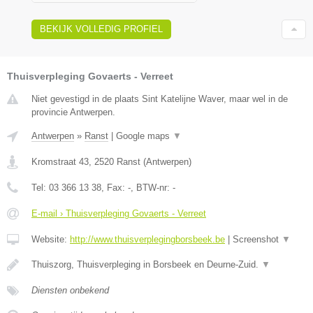
BEKIJK VOLLEDIG PROFIEL
Thuisverpleging Govaerts - Verreet
Niet gevestigd in de plaats Sint Katelijne Waver, maar wel in de
provincie Antwerpen.
Antwerpen
»
Ranst
|
Google maps
▼
Kromstraat 43
,
2520
Ranst
(
Antwerpen
)
Tel:
03 366 13 38
, Fax:
-
, BTW-nr:
-
E-mail › Thuisverpleging Govaerts - Verreet
Website:
http://www.thuisverplegingborsbeek.be
|
Screenshot
▼
Thuiszorg, Thuisverpleging in Borsbeek en Deurne-Zuid.
▼
Diensten onbekend