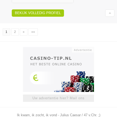
BEKIJK VOLLEDIG PROFIEL
1
2
»
»»
Uw advertentie hier? Mail ons
Ik kwam, ik zocht, ik vond - Julius Caesar / 47 v.Chr. ;)