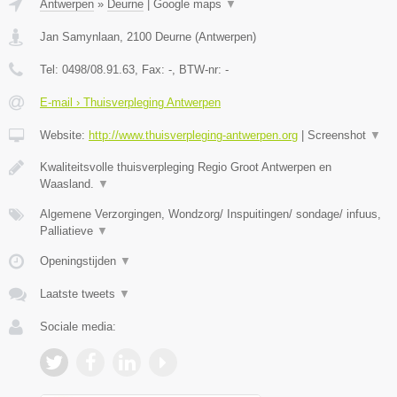
Antwerpen
»
Deurne
|
Google maps
▼
Jan Samynlaan
,
2100
Deurne
(
Antwerpen
)
Tel:
0498/08.91.63
, Fax:
-
, BTW-nr:
-
E-mail › Thuisverpleging Antwerpen
Website:
http://www.thuisverpleging-antwerpen.org
|
Screenshot
▼
Kwaliteitsvolle thuisverpleging Regio Groot Antwerpen en
Waasland.
▼
Algemene Verzorgingen, Wondzorg/ Inspuitingen/ sondage/ infuus,
Palliatieve
▼
Openingstijden
▼
Laatste tweets
▼
Sociale media: