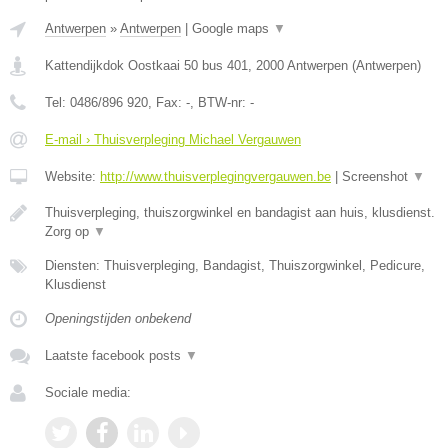
Antwerpen
»
Antwerpen
|
Google maps
▼
Kattendijkdok Oostkaai 50 bus 401
,
2000
Antwerpen
(
Antwerpen
)
Tel:
0486/896 920
, Fax:
-
, BTW-nr:
-
E-mail › Thuisverpleging Michael Vergauwen
Website:
http://www.thuisverplegingvergauwen.be
|
Screenshot
▼
Thuisverpleging, thuiszorgwinkel en bandagist aan huis, klusdienst.
Zorg op
▼
Diensten: Thuisverpleging, Bandagist, Thuiszorgwinkel, Pedicure,
Klusdienst
Openingstijden onbekend
Laatste facebook posts
▼
Sociale media: