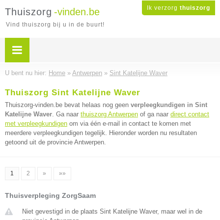
Ik verzorg
thuiszorg
Thuiszorg
-vinden.be
Vind thuiszorg bij u in de buurt!
U bent nu hier:
Home
»
Antwerpen
»
Sint Katelijne Waver
Thuiszorg Sint Katelijne Waver
Thuiszorg-vinden.be bevat helaas nog geen
verpleegkundigen in Sint
Katelijne Waver
. Ga naar
thuiszorg Antwerpen
of ga naar
direct contact
met verpleegkundigen
om via één e-mail in contact te komen met
meerdere verpleegkundigen tegelijk. Hieronder worden nu resultaten
getoond uit de provincie Antwerpen.
1
2
»
»»
Thuisverpleging ZorgSaam
Niet gevestigd in de plaats Sint Katelijne Waver, maar wel in de