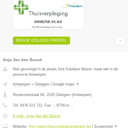
BEKIJK VOLLEDIG PROFIEL
Anja Van den Bosch
Niet gevestigd in de plaats Sint Katelijne Waver, maar wel in de
provincie Antwerpen.
Antwerpen
»
Oelegem
|
Google maps
▼
Rundvoortstraat 84
,
2520
Oelegem
(
Antwerpen
)
Tel:
0476 513 722
, Fax:
-
, BTW-nr:
-
E-mail › Anja Van den Bosch
Website:
http://www.thuisverplegingoelegem.be
|
Screenshot
▼