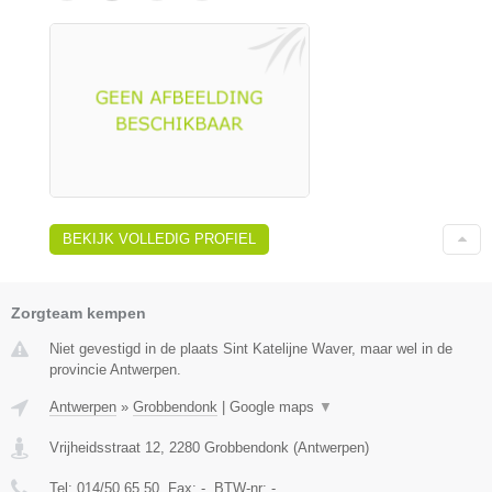
BEKIJK VOLLEDIG PROFIEL
Zorgteam kempen
Niet gevestigd in de plaats Sint Katelijne Waver, maar wel in de
provincie Antwerpen.
Antwerpen
»
Grobbendonk
|
Google maps
▼
Vrijheidsstraat 12
,
2280
Grobbendonk
(
Antwerpen
)
Tel:
014/50.65.50
, Fax:
-
, BTW-nr:
-