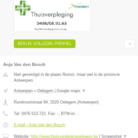
BEKIJK VOLLEDIG PROFIEL
Anja Van den Bosch
Niet gevestigd in de plaats Rumst, maar wel in de provincie
Antwerpen.
Antwerpen
»
Oelegem
|
Google maps
▼
Rundvoortstraat 84
,
2520
Oelegem
(
Antwerpen
)
Tel:
0476 513 722
, Fax:
-
, BTW-nr:
-
E-mail › Anja Van den Bosch
Website:
http://www.thuisverplegingoelegem.be
|
Screenshot
▼