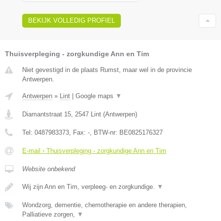
BEKIJK VOLLEDIG PROFIEL
Thuisverpleging - zorgkundige Ann en Tim
Niet gevestigd in de plaats Rumst, maar wel in de provincie
Antwerpen.
Antwerpen
»
Lint
|
Google maps
▼
Diamantstraat 15
,
2547
Lint
(
Antwerpen
)
Tel:
0487983373
, Fax:
-
, BTW-nr:
BE0825176327
E-mail › Thuisverpleging - zorgkundige Ann en Tim
Website onbekend
Wij zijn Ann en Tim, verpleeg- en zorgkundige.
▼
Wondzorg, dementie, chemotherapie en andere therapien,
Palliatieve zorgen,
▼