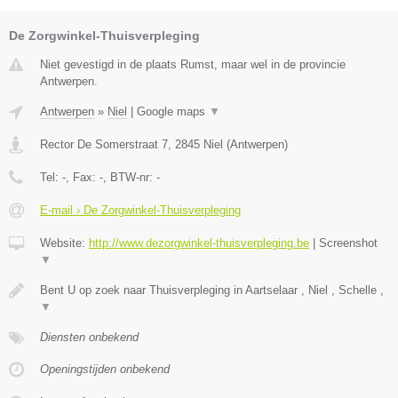
De Zorgwinkel-Thuisverpleging
Niet gevestigd in de plaats Rumst, maar wel in de provincie
Antwerpen.
Antwerpen
»
Niel
|
Google maps
▼
Rector De Somerstraat 7
,
2845
Niel
(
Antwerpen
)
Tel:
-
, Fax:
-
, BTW-nr:
-
E-mail › De Zorgwinkel-Thuisverpleging
Website:
http://www.dezorgwinkel-thuisverpleging.be
|
Screenshot
▼
Bent U op zoek naar Thuisverpleging in Aartselaar , Niel , Schelle ,
▼
Diensten onbekend
Openingstijden onbekend