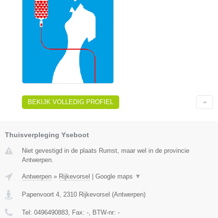
BEKIJK VOLLEDIG PROFIEL
Thuisverpleging Yseboot
Niet gevestigd in de plaats Rumst, maar wel in de provincie
Antwerpen.
Antwerpen
»
Rijkevorsel
|
Google maps
▼
Papenvoort 4
,
2310
Rijkevorsel
(
Antwerpen
)
Tel:
0496490883
, Fax:
-
, BTW-nr:
-