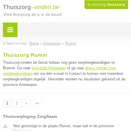
Ik verzorg
thuiszorg
Thuiszorg
-vinden.be
Vind thuiszorg bij u in de buurt!
U bent nu hier:
Home
»
Antwerpen
»
Rumst
Thuiszorg Rumst
Thuiszorg-vinden.be bevat helaas nog geen
verpleegkundigen in
Rumst
. Ga naar
thuiszorg Antwerpen
of ga naar
direct contact met
verpleegkundigen
om via één e-mail in contact te komen met meerdere
verpleegkundigen tegelijk. Hieronder worden nu resultaten getoond uit de
provincie Antwerpen.
1
2
»
»»
Thuisverpleging ZorgSaam
Niet gevestigd in de plaats Rumst, maar wel in de provincie