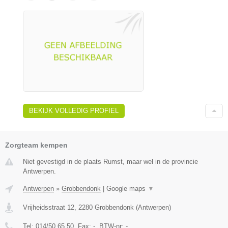
BEKIJK VOLLEDIG PROFIEL
Zorgteam kempen
Niet gevestigd in de plaats Rumst, maar wel in de provincie
Antwerpen.
Antwerpen
»
Grobbendonk
|
Google maps
▼
Vrijheidsstraat 12
,
2280
Grobbendonk
(
Antwerpen
)
Tel:
014/50.65.50
, Fax:
-
, BTW-nr:
-