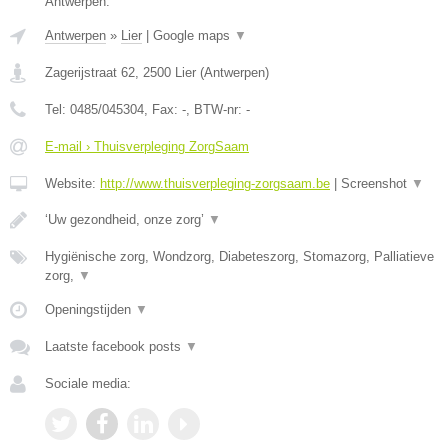
Antwerpen.
Antwerpen
»
Lier
|
Google maps
▼
Zagerijstraat 62
,
2500
Lier
(
Antwerpen
)
Tel:
0485/045304
, Fax:
-
, BTW-nr:
-
E-mail › Thuisverpleging ZorgSaam
Website:
http://www.thuisverpleging-zorgsaam.be
|
Screenshot
▼
‘Uw gezondheid, onze zorg’
▼
Hygiënische zorg, Wondzorg, Diabeteszorg, Stomazorg, Palliatieve
zorg,
▼
Openingstijden
▼
Laatste facebook posts
▼
Sociale media: