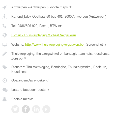
Antwerpen
»
Antwerpen
|
Google maps
▼
Kattendijkdok Oostkaai 50 bus 401
,
2000
Antwerpen
(
Antwerpen
)
Tel:
0486/896 920
, Fax:
-
, BTW-nr:
-
E-mail › Thuisverpleging Michael Vergauwen
Website:
http://www.thuisverplegingvergauwen.be
|
Screenshot
▼
Thuisverpleging, thuiszorgwinkel en bandagist aan huis, klusdienst.
Zorg op
▼
Diensten: Thuisverpleging, Bandagist, Thuiszorgwinkel, Pedicure,
Klusdienst
Openingstijden onbekend
Laatste facebook posts
▼
Sociale media: