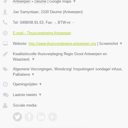
Antwerpen
»
Deurne
|
Google maps
▼
Jan Samynlaan
,
2100
Deurne
(
Antwerpen
)
Tel:
0498/08.91.63
, Fax:
-
, BTW-nr:
-
E-mail › Thuisverpleging Antwerpen
Website:
http://www.thuisverpleging-antwerpen.org
|
Screenshot
▼
Kwaliteitsvolle thuisverpleging Regio Groot Antwerpen en
Waasland.
▼
Algemene Verzorgingen, Wondzorg/ Inspuitingen/ sondage/ infuus,
Palliatieve
▼
Openingstijden
▼
Laatste tweets
▼
Sociale media: