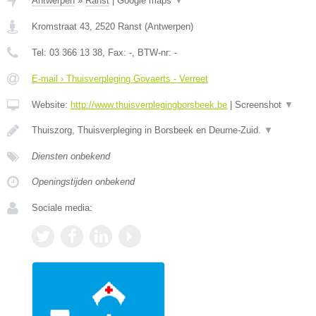
Antwerpen
»
Ranst
|
Google maps
▼
Kromstraat 43
,
2520
Ranst
(
Antwerpen
)
Tel:
03 366 13 38
, Fax:
-
, BTW-nr:
-
E-mail › Thuisverpleging Govaerts - Verreet
Website:
http://www.thuisverplegingborsbeek.be
|
Screenshot
▼
Thuiszorg, Thuisverpleging in Borsbeek en Deurne-Zuid.
▼
Diensten onbekend
Openingstijden onbekend
Sociale media: