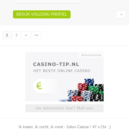
BEKIJK VOLLEDIG PROFIEL
1
2
»
»»
Uw advertentie hier? Mail ons
Ik kwam, ik zocht, ik vond - Julius Caesar / 47 v.Chr. ;)