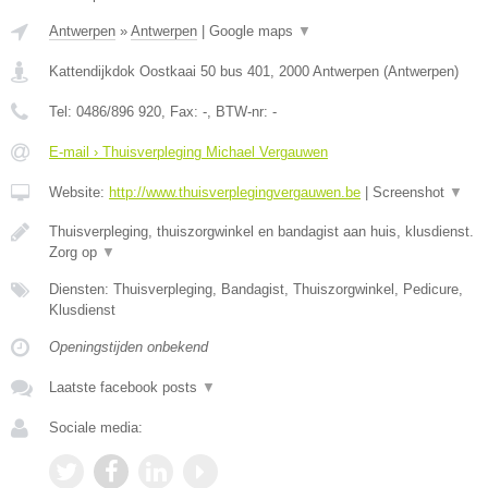
Antwerpen
»
Antwerpen
|
Google maps
▼
Kattendijkdok Oostkaai 50 bus 401
,
2000
Antwerpen
(
Antwerpen
)
Tel:
0486/896 920
, Fax:
-
, BTW-nr:
-
E-mail › Thuisverpleging Michael Vergauwen
Website:
http://www.thuisverplegingvergauwen.be
|
Screenshot
▼
Thuisverpleging, thuiszorgwinkel en bandagist aan huis, klusdienst.
Zorg op
▼
Diensten: Thuisverpleging, Bandagist, Thuiszorgwinkel, Pedicure,
Klusdienst
Openingstijden onbekend
Laatste facebook posts
▼
Sociale media: