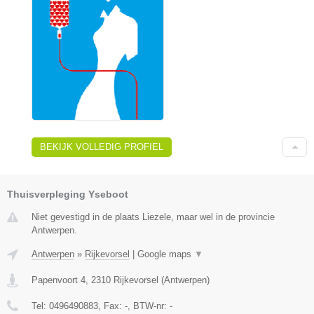
BEKIJK VOLLEDIG PROFIEL
Thuisverpleging Yseboot
Niet gevestigd in de plaats Liezele, maar wel in de provincie
Antwerpen.
Antwerpen
»
Rijkevorsel
|
Google maps
▼
Papenvoort 4
,
2310
Rijkevorsel
(
Antwerpen
)
Tel:
0496490883
, Fax:
-
, BTW-nr:
-