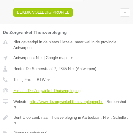
BEKIJK VOLLEDIG PROFIEL
De Zorgwinkel-Thuisverpleging
Niet gevestigd in de plaats Liezele, maar wel in de provincie
Antwerpen.
Antwerpen
»
Niel
|
Google maps
▼
Rector De Somerstraat 7
,
2845
Niel
(
Antwerpen
)
Tel:
-
, Fax:
-
, BTW-nr:
-
E-mail › De Zorgwinkel-Thuisverpleging
Website:
http://www.dezorgwinkel-thuisverpleging.be
|
Screenshot
▼
Bent U op zoek naar Thuisverpleging in Aartselaar , Niel , Schelle ,
▼