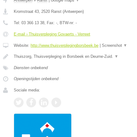
Antwerpen
»
Ranst
|
Google maps
▼
Kromstraat 43
,
2520
Ranst
(
Antwerpen
)
Tel:
03 366 13 38
, Fax:
-
, BTW-nr:
-
E-mail › Thuisverpleging Govaerts - Verreet
Website:
http://www.thuisverplegingborsbeek.be
|
Screenshot
▼
Thuiszorg, Thuisverpleging in Borsbeek en Deurne-Zuid.
▼
Diensten onbekend
Openingstijden onbekend
Sociale media: