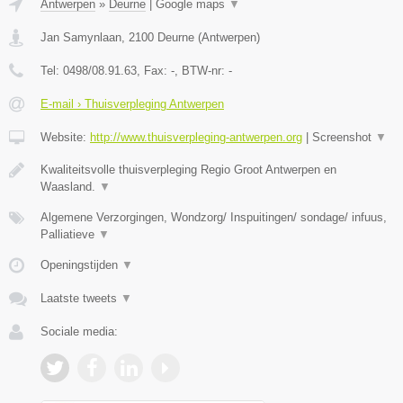
Antwerpen
»
Deurne
|
Google maps
▼
Jan Samynlaan
,
2100
Deurne
(
Antwerpen
)
Tel:
0498/08.91.63
, Fax:
-
, BTW-nr:
-
E-mail › Thuisverpleging Antwerpen
Website:
http://www.thuisverpleging-antwerpen.org
|
Screenshot
▼
Kwaliteitsvolle thuisverpleging Regio Groot Antwerpen en
Waasland.
▼
Algemene Verzorgingen, Wondzorg/ Inspuitingen/ sondage/ infuus,
Palliatieve
▼
Openingstijden
▼
Laatste tweets
▼
Sociale media: