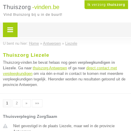
Ik verzorg
thuiszorg
Thuiszorg
-vinden.be
Vind thuiszorg bij u in de buurt!
U bent nu hier:
Home
»
Antwerpen
»
Liezele
Thuiszorg Liezele
Thuiszorg-vinden.be bevat helaas nog geen
verpleegkundigen in
Liezele
. Ga naar
thuiszorg Antwerpen
of ga naar
direct contact met
verpleegkundigen
om via één e-mail in contact te komen met meerdere
verpleegkundigen tegelijk. Hieronder worden nu resultaten getoond uit de
provincie Antwerpen.
1
2
»
»»
Thuisverpleging ZorgSaam
Niet gevestigd in de plaats Liezele, maar wel in de provincie