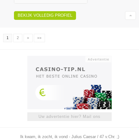
BEKIJK VOLLEDIG PROFIEL
1
2
»
»»
Uw advertentie hier? Mail ons
Ik kwam, ik zocht, ik vond - Julius Caesar / 47 v.Chr. ;)