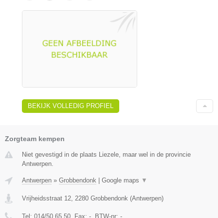
BEKIJK VOLLEDIG PROFIEL
Zorgteam kempen
Niet gevestigd in de plaats Liezele, maar wel in de provincie
Antwerpen.
Antwerpen
»
Grobbendonk
|
Google maps
▼
Vrijheidsstraat 12
,
2280
Grobbendonk
(
Antwerpen
)
Tel:
014/50.65.50
, Fax:
-
, BTW-nr:
-