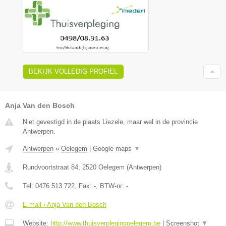
BEKIJK VOLLEDIG PROFIEL
Anja Van den Bosch
Niet gevestigd in de plaats Liezele, maar wel in de provincie
Antwerpen.
Antwerpen
»
Oelegem
|
Google maps
▼
Rundvoortstraat 84
,
2520
Oelegem
(
Antwerpen
)
Tel:
0476 513 722
, Fax:
-
, BTW-nr:
-
E-mail › Anja Van den Bosch
Website:
http://www.thuisverplegingoelegem.be
|
Screenshot
▼