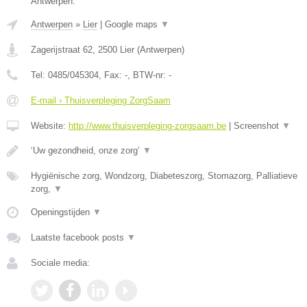
Antwerpen.
Antwerpen
»
Lier
|
Google maps
▼
Zagerijstraat 62
,
2500
Lier
(
Antwerpen
)
Tel:
0485/045304
, Fax:
-
, BTW-nr:
-
E-mail › Thuisverpleging ZorgSaam
Website:
http://www.thuisverpleging-zorgsaam.be
|
Screenshot
▼
‘Uw gezondheid, onze zorg’
▼
Hygiënische zorg, Wondzorg, Diabeteszorg, Stomazorg, Palliatieve
zorg,
▼
Openingstijden
▼
Laatste facebook posts
▼
Sociale media: