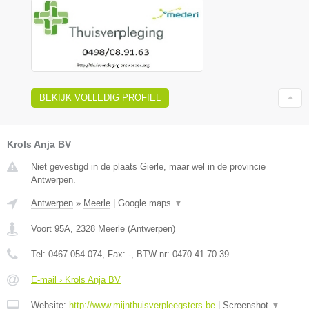
BEKIJK VOLLEDIG PROFIEL
Krols Anja BV
Niet gevestigd in de plaats Gierle, maar wel in de provincie
Antwerpen.
Antwerpen
»
Meerle
|
Google maps
▼
Voort 95A
,
2328
Meerle
(
Antwerpen
)
Tel:
0467 054 074
, Fax:
-
, BTW-nr:
0470 41 70 39
E-mail › Krols Anja BV
Website:
http://www.mijnthuisverpleegsters.be
|
Screenshot
▼