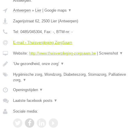
Antwerpen.
Antwerpen
»
Lier
|
Google maps
▼
Zagerijstraat 62
,
2500
Lier
(
Antwerpen
)
Tel:
0485/045304
, Fax:
-
, BTW-nr:
-
E-mail › Thuisverpleging ZorgSaam
Website:
http://www.thuisverpleging-zorgsaam.be
|
Screenshot
▼
‘Uw gezondheid, onze zorg’
▼
Hygiënische zorg, Wondzorg, Diabeteszorg, Stomazorg, Palliatieve
zorg,
▼
Openingstijden
▼
Laatste facebook posts
▼
Sociale media: