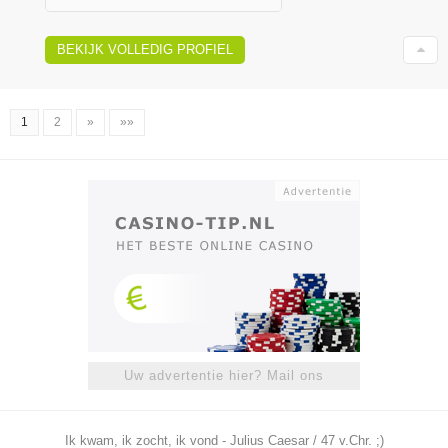
BEKIJK VOLLEDIG PROFIEL
1
2
»
»»
Uw advertentie hier? Mail ons
Ik kwam, ik zocht, ik vond - Julius Caesar / 47 v.Chr. ;)