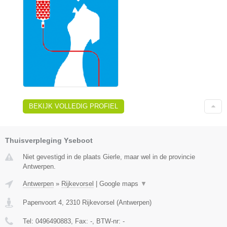
BEKIJK VOLLEDIG PROFIEL
Thuisverpleging Yseboot
Niet gevestigd in de plaats Gierle, maar wel in de provincie
Antwerpen.
Antwerpen
»
Rijkevorsel
|
Google maps
▼
Papenvoort 4
,
2310
Rijkevorsel
(
Antwerpen
)
Tel:
0496490883
, Fax:
-
, BTW-nr:
-