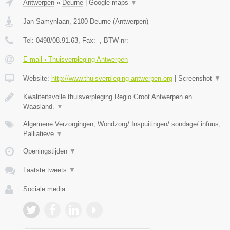
Antwerpen
»
Deurne
|
Google maps
▼
Jan Samynlaan
,
2100
Deurne
(
Antwerpen
)
Tel:
0498/08.91.63
, Fax:
-
, BTW-nr:
-
E-mail › Thuisverpleging Antwerpen
Website:
http://www.thuisverpleging-antwerpen.org
|
Screenshot
▼
Kwaliteitsvolle thuisverpleging Regio Groot Antwerpen en
Waasland.
▼
Algemene Verzorgingen, Wondzorg/ Inspuitingen/ sondage/ infuus,
Palliatieve
▼
Openingstijden
▼
Laatste tweets
▼
Sociale media: