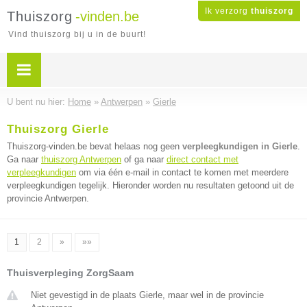
Ik verzorg
thuiszorg
Thuiszorg
-vinden.be
Vind thuiszorg bij u in de buurt!
U bent nu hier:
Home
»
Antwerpen
»
Gierle
Thuiszorg Gierle
Thuiszorg-vinden.be bevat helaas nog geen
verpleegkundigen in Gierle
.
Ga naar
thuiszorg Antwerpen
of ga naar
direct contact met
verpleegkundigen
om via één e-mail in contact te komen met meerdere
verpleegkundigen tegelijk. Hieronder worden nu resultaten getoond uit de
provincie Antwerpen.
1
2
»
»»
Thuisverpleging ZorgSaam
Niet gevestigd in de plaats Gierle, maar wel in de provincie