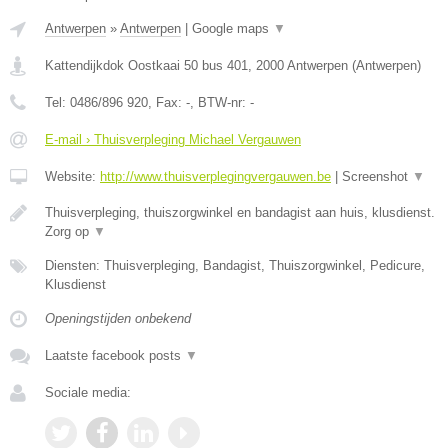
Antwerpen
»
Antwerpen
|
Google maps
▼
Kattendijkdok Oostkaai 50 bus 401
,
2000
Antwerpen
(
Antwerpen
)
Tel:
0486/896 920
, Fax:
-
, BTW-nr:
-
E-mail › Thuisverpleging Michael Vergauwen
Website:
http://www.thuisverplegingvergauwen.be
|
Screenshot
▼
Thuisverpleging, thuiszorgwinkel en bandagist aan huis, klusdienst.
Zorg op
▼
Diensten: Thuisverpleging, Bandagist, Thuiszorgwinkel, Pedicure,
Klusdienst
Openingstijden onbekend
Laatste facebook posts
▼
Sociale media: