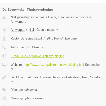
De Zorgwinkel-Thuisverpleging
Niet gevestigd in de plaats Gierle, maar wel in de provincie
Antwerpen.
Antwerpen
»
Niel
|
Google maps
▼
Rector De Somerstraat 7
,
2845
Niel
(
Antwerpen
)
Tel:
-
, Fax:
-
, BTW-nr:
-
E-mail › De Zorgwinkel-Thuisverpleging
Website:
http://www.dezorgwinkel-thuisverpleging.be
|
Screenshot
▼
Bent U op zoek naar Thuisverpleging in Aartselaar , Niel , Schelle ,
▼
Diensten onbekend
Openingstijden onbekend