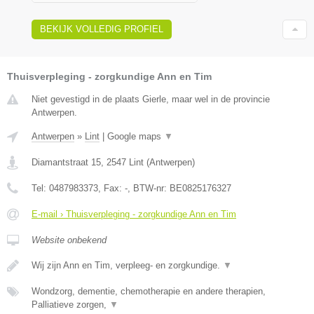
BEKIJK VOLLEDIG PROFIEL
Thuisverpleging - zorgkundige Ann en Tim
Niet gevestigd in de plaats Gierle, maar wel in de provincie
Antwerpen.
Antwerpen
»
Lint
|
Google maps
▼
Diamantstraat 15
,
2547
Lint
(
Antwerpen
)
Tel:
0487983373
, Fax:
-
, BTW-nr:
BE0825176327
E-mail › Thuisverpleging - zorgkundige Ann en Tim
Website onbekend
Wij zijn Ann en Tim, verpleeg- en zorgkundige.
▼
Wondzorg, dementie, chemotherapie en andere therapien,
Palliatieve zorgen,
▼