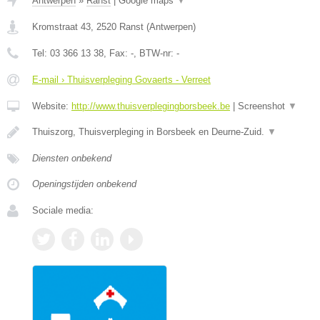
Antwerpen
»
Ranst
|
Google maps
▼
Kromstraat 43
,
2520
Ranst
(
Antwerpen
)
Tel:
03 366 13 38
, Fax:
-
, BTW-nr:
-
E-mail › Thuisverpleging Govaerts - Verreet
Website:
http://www.thuisverplegingborsbeek.be
|
Screenshot
▼
Thuiszorg, Thuisverpleging in Borsbeek en Deurne-Zuid.
▼
Diensten onbekend
Openingstijden onbekend
Sociale media: