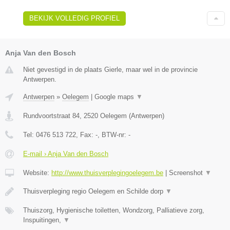
BEKIJK VOLLEDIG PROFIEL
Anja Van den Bosch
Niet gevestigd in de plaats Gierle, maar wel in de provincie
Antwerpen.
Antwerpen
»
Oelegem
|
Google maps
▼
Rundvoortstraat 84
,
2520
Oelegem
(
Antwerpen
)
Tel:
0476 513 722
, Fax:
-
, BTW-nr:
-
E-mail › Anja Van den Bosch
Website:
http://www.thuisverplegingoelegem.be
|
Screenshot
▼
Thuisverpleging regio Oelegem en Schilde dorp
▼
Thuiszorg, Hygienische toiletten, Wondzorg, Palliatieve zorg,
Inspuitingen,
▼