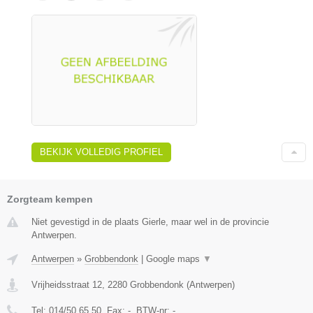
BEKIJK VOLLEDIG PROFIEL
Zorgteam kempen
Niet gevestigd in de plaats Gierle, maar wel in de provincie
Antwerpen.
Antwerpen
»
Grobbendonk
|
Google maps
▼
Vrijheidsstraat 12
,
2280
Grobbendonk
(
Antwerpen
)
Tel:
014/50.65.50
, Fax:
-
, BTW-nr:
-