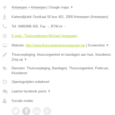
Antwerpen
»
Antwerpen
|
Google maps
▼
Kattendijkdok Oostkaai 50 bus 401
,
2000
Antwerpen
(
Antwerpen
)
Tel:
0486/896 920
, Fax:
-
, BTW-nr:
-
E-mail › Thuisverpleging Michael Vergauwen
Website:
http://www.thuisverplegingvergauwen.be
|
Screenshot
▼
Thuisverpleging, thuiszorgwinkel en bandagist aan huis, klusdienst.
Zorg op
▼
Diensten: Thuisverpleging, Bandagist, Thuiszorgwinkel, Pedicure,
Klusdienst
Openingstijden onbekend
Laatste facebook posts
▼
Sociale media: