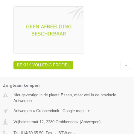
BEKIJK VOLLEDIG PROFIEL
Zorgteam kempen
Niet gevestigd in de plaats Essen, maar wel in de provincie
Antwerpen.
Antwerpen
»
Grobbendonk
|
Google maps
▼
Vrijheidsstraat 12
,
2280
Grobbendonk
(
Antwerpen
)
Tel:
014/50.65.50
, Fax:
-
, BTW-nr:
-