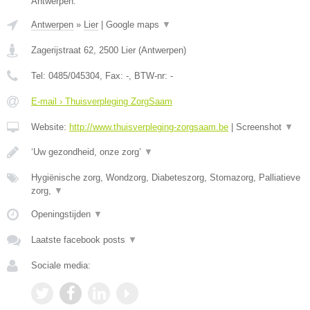
Antwerpen.
Antwerpen
»
Lier
|
Google maps
▼
Zagerijstraat 62
,
2500
Lier
(
Antwerpen
)
Tel:
0485/045304
, Fax:
-
, BTW-nr:
-
E-mail › Thuisverpleging ZorgSaam
Website:
http://www.thuisverpleging-zorgsaam.be
|
Screenshot
▼
‘Uw gezondheid, onze zorg’
▼
Hygiënische zorg, Wondzorg, Diabeteszorg, Stomazorg, Palliatieve
zorg,
▼
Openingstijden
▼
Laatste facebook posts
▼
Sociale media: