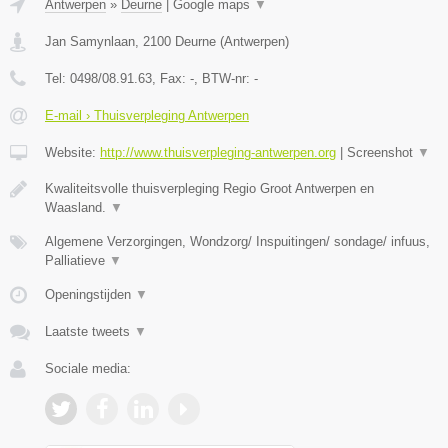
Antwerpen
»
Deurne
|
Google maps
▼
Jan Samynlaan
,
2100
Deurne
(
Antwerpen
)
Tel:
0498/08.91.63
, Fax:
-
, BTW-nr:
-
E-mail › Thuisverpleging Antwerpen
Website:
http://www.thuisverpleging-antwerpen.org
|
Screenshot
▼
Kwaliteitsvolle thuisverpleging Regio Groot Antwerpen en
Waasland.
▼
Algemene Verzorgingen, Wondzorg/ Inspuitingen/ sondage/ infuus,
Palliatieve
▼
Openingstijden
▼
Laatste tweets
▼
Sociale media: