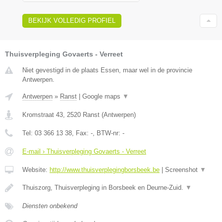
BEKIJK VOLLEDIG PROFIEL
Thuisverpleging Govaerts - Verreet
Niet gevestigd in de plaats Essen, maar wel in de provincie
Antwerpen.
Antwerpen
»
Ranst
|
Google maps
▼
Kromstraat 43
,
2520
Ranst
(
Antwerpen
)
Tel:
03 366 13 38
, Fax:
-
, BTW-nr:
-
E-mail › Thuisverpleging Govaerts - Verreet
Website:
http://www.thuisverplegingborsbeek.be
|
Screenshot
▼
Thuiszorg, Thuisverpleging in Borsbeek en Deurne-Zuid.
▼
Diensten onbekend