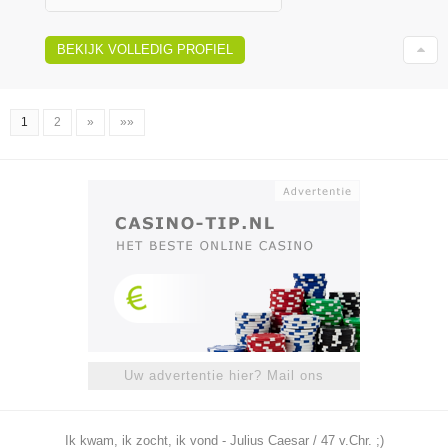
BEKIJK VOLLEDIG PROFIEL
1
2
»
»»
Uw advertentie hier? Mail ons
Ik kwam, ik zocht, ik vond - Julius Caesar / 47 v.Chr. ;)