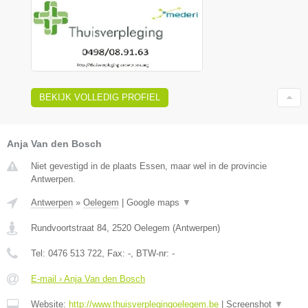
BEKIJK VOLLEDIG PROFIEL
Anja Van den Bosch
Niet gevestigd in de plaats Essen, maar wel in de provincie
Antwerpen.
Antwerpen
»
Oelegem
|
Google maps
▼
Rundvoortstraat 84
,
2520
Oelegem
(
Antwerpen
)
Tel:
0476 513 722
, Fax:
-
, BTW-nr:
-
E-mail › Anja Van den Bosch
Website:
http://www.thuisverplegingoelegem.be
|
Screenshot
▼