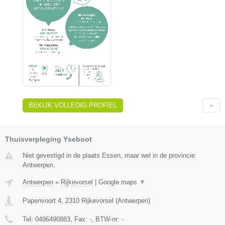
BEKIJK VOLLEDIG PROFIEL
Thuisverpleging Yseboot
Niet gevestigd in de plaats Essen, maar wel in de provincie
Antwerpen.
Antwerpen
»
Rijkevorsel
|
Google maps
▼
Papenvoort 4
,
2310
Rijkevorsel
(
Antwerpen
)
Tel:
0496490883
, Fax:
-
, BTW-nr:
-