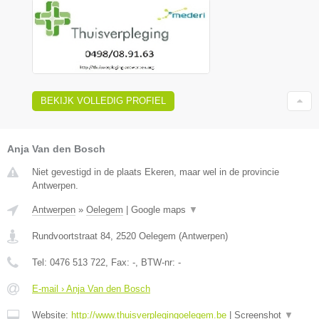
BEKIJK VOLLEDIG PROFIEL
Anja Van den Bosch
Niet gevestigd in de plaats Ekeren, maar wel in de provincie
Antwerpen.
Antwerpen
»
Oelegem
|
Google maps
▼
Rundvoortstraat 84
,
2520
Oelegem
(
Antwerpen
)
Tel:
0476 513 722
, Fax:
-
, BTW-nr:
-
E-mail › Anja Van den Bosch
Website:
http://www.thuisverplegingoelegem.be
|
Screenshot
▼