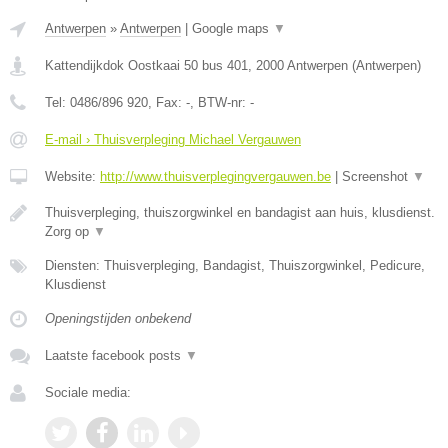
Antwerpen
»
Antwerpen
|
Google maps
▼
Kattendijkdok Oostkaai 50 bus 401
,
2000
Antwerpen
(
Antwerpen
)
Tel:
0486/896 920
, Fax:
-
, BTW-nr:
-
E-mail › Thuisverpleging Michael Vergauwen
Website:
http://www.thuisverplegingvergauwen.be
|
Screenshot
▼
Thuisverpleging, thuiszorgwinkel en bandagist aan huis, klusdienst.
Zorg op
▼
Diensten: Thuisverpleging, Bandagist, Thuiszorgwinkel, Pedicure,
Klusdienst
Openingstijden onbekend
Laatste facebook posts
▼
Sociale media: