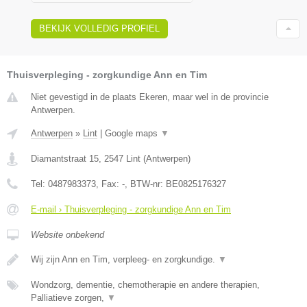
BEKIJK VOLLEDIG PROFIEL
Thuisverpleging - zorgkundige Ann en Tim
Niet gevestigd in de plaats Ekeren, maar wel in de provincie
Antwerpen.
Antwerpen
»
Lint
|
Google maps
▼
Diamantstraat 15
,
2547
Lint
(
Antwerpen
)
Tel:
0487983373
, Fax:
-
, BTW-nr:
BE0825176327
E-mail › Thuisverpleging - zorgkundige Ann en Tim
Website onbekend
Wij zijn Ann en Tim, verpleeg- en zorgkundige.
▼
Wondzorg, dementie, chemotherapie en andere therapien,
Palliatieve zorgen,
▼