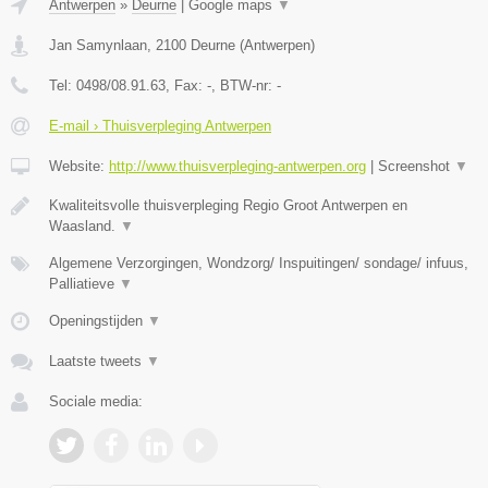
Antwerpen
»
Deurne
|
Google maps
▼
Jan Samynlaan
,
2100
Deurne
(
Antwerpen
)
Tel:
0498/08.91.63
, Fax:
-
, BTW-nr:
-
E-mail › Thuisverpleging Antwerpen
Website:
http://www.thuisverpleging-antwerpen.org
|
Screenshot
▼
Kwaliteitsvolle thuisverpleging Regio Groot Antwerpen en
Waasland.
▼
Algemene Verzorgingen, Wondzorg/ Inspuitingen/ sondage/ infuus,
Palliatieve
▼
Openingstijden
▼
Laatste tweets
▼
Sociale media: