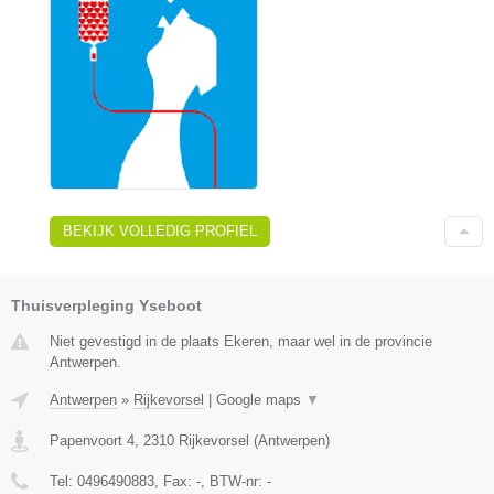
BEKIJK VOLLEDIG PROFIEL
Thuisverpleging Yseboot
Niet gevestigd in de plaats Ekeren, maar wel in de provincie
Antwerpen.
Antwerpen
»
Rijkevorsel
|
Google maps
▼
Papenvoort 4
,
2310
Rijkevorsel
(
Antwerpen
)
Tel:
0496490883
, Fax:
-
, BTW-nr:
-