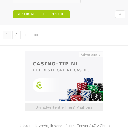
BEKIJK VOLLEDIG PROFIEL
1
2
»
»»
Uw advertentie hier? Mail ons
Ik kwam, ik zocht, ik vond - Julius Caesar / 47 v.Chr. ;)