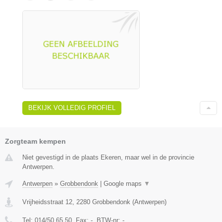
BEKIJK VOLLEDIG PROFIEL
Zorgteam kempen
Niet gevestigd in de plaats Ekeren, maar wel in de provincie
Antwerpen.
Antwerpen
»
Grobbendonk
|
Google maps
▼
Vrijheidsstraat 12
,
2280
Grobbendonk
(
Antwerpen
)
Tel:
014/50.65.50
, Fax:
-
, BTW-nr:
-