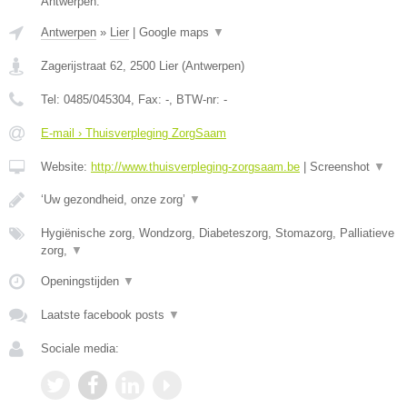
Antwerpen.
Antwerpen
»
Lier
|
Google maps
▼
Zagerijstraat 62
,
2500
Lier
(
Antwerpen
)
Tel:
0485/045304
, Fax:
-
, BTW-nr:
-
E-mail › Thuisverpleging ZorgSaam
Website:
http://www.thuisverpleging-zorgsaam.be
|
Screenshot
▼
‘Uw gezondheid, onze zorg’
▼
Hygiënische zorg, Wondzorg, Diabeteszorg, Stomazorg, Palliatieve
zorg,
▼
Openingstijden
▼
Laatste facebook posts
▼
Sociale media: