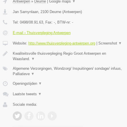
Antwerpen
»
Deurne
|
Google maps
▼
Jan Samynlaan
,
2100
Deurne
(
Antwerpen
)
Tel:
0498/08.91.63
, Fax:
-
, BTW-nr:
-
E-mail › Thuisverpleging Antwerpen
Website:
http://www.thuisverpleging-antwerpen.org
|
Screenshot
▼
Kwaliteitsvolle thuisverpleging Regio Groot Antwerpen en
Waasland.
▼
Algemene Verzorgingen, Wondzorg/ Inspuitingen/ sondage/ infuus,
Palliatieve
▼
Openingstijden
▼
Laatste tweets
▼
Sociale media: