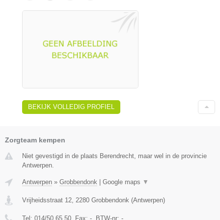
BEKIJK VOLLEDIG PROFIEL
Zorgteam kempen
Niet gevestigd in de plaats Berendrecht, maar wel in de provincie
Antwerpen.
Antwerpen
»
Grobbendonk
|
Google maps
▼
Vrijheidsstraat 12
,
2280
Grobbendonk
(
Antwerpen
)
Tel:
014/50.65.50
, Fax:
-
, BTW-nr:
-