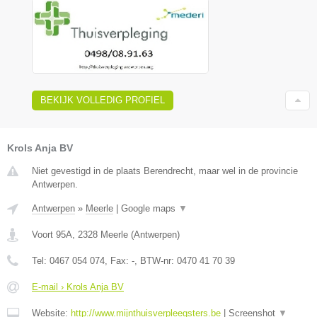
BEKIJK VOLLEDIG PROFIEL
Krols Anja BV
Niet gevestigd in de plaats Berendrecht, maar wel in de provincie
Antwerpen.
Antwerpen
»
Meerle
|
Google maps
▼
Voort 95A
,
2328
Meerle
(
Antwerpen
)
Tel:
0467 054 074
, Fax:
-
, BTW-nr:
0470 41 70 39
E-mail › Krols Anja BV
Website:
http://www.mijnthuisverpleegsters.be
|
Screenshot
▼