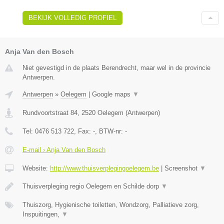
BEKIJK VOLLEDIG PROFIEL
Anja Van den Bosch
Niet gevestigd in de plaats Berendrecht, maar wel in de provincie
Antwerpen.
Antwerpen
»
Oelegem
|
Google maps
▼
Rundvoortstraat 84
,
2520
Oelegem
(
Antwerpen
)
Tel:
0476 513 722
, Fax:
-
, BTW-nr:
-
E-mail › Anja Van den Bosch
Website:
http://www.thuisverplegingoelegem.be
|
Screenshot
▼
Thuisverpleging regio Oelegem en Schilde dorp
▼
Thuiszorg, Hygienische toiletten, Wondzorg, Palliatieve zorg,
Inspuitingen,
▼