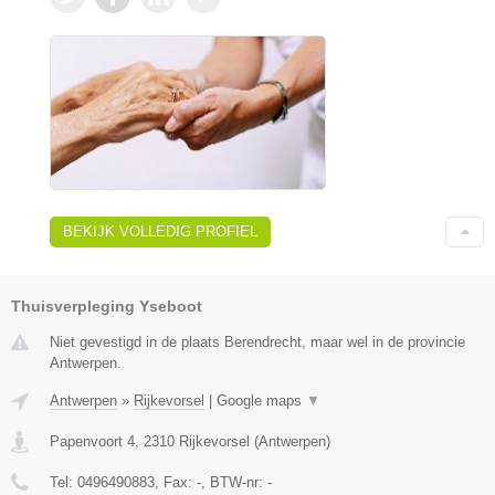
BEKIJK VOLLEDIG PROFIEL
Thuisverpleging Yseboot
Niet gevestigd in de plaats Berendrecht, maar wel in de provincie
Antwerpen.
Antwerpen
»
Rijkevorsel
|
Google maps
▼
Papenvoort 4
,
2310
Rijkevorsel
(
Antwerpen
)
Tel:
0496490883
, Fax:
-
, BTW-nr:
-