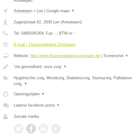
Antwerpen.
Antwerpen
»
Lier
|
Google maps
▼
Zagerijstraat 62
,
2500
Lier
(
Antwerpen
)
Tel:
0485/045304
, Fax:
-
, BTW-nr:
-
E-mail › Thuisverpleging ZorgSaam
Website:
http://www.thuisverpleging-zorgsaam.be
|
Screenshot
▼
‘Uw gezondheid, onze zorg’
▼
Hygiënische zorg, Wondzorg, Diabeteszorg, Stomazorg, Palliatieve
zorg,
▼
Openingstijden
▼
Laatste facebook posts
▼
Sociale media: