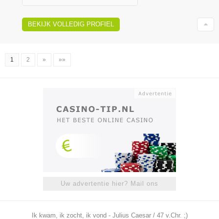
BEKIJK VOLLEDIG PROFIEL
1
2
»
»»
Uw advertentie hier? Mail ons
Ik kwam, ik zocht, ik vond - Julius Caesar / 47 v.Chr. ;)