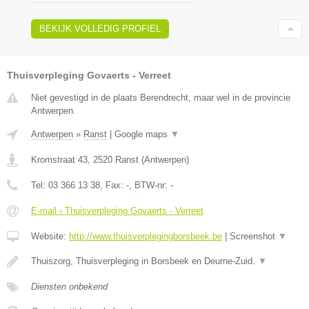
BEKIJK VOLLEDIG PROFIEL
Thuisverpleging Govaerts - Verreet
Niet gevestigd in de plaats Berendrecht, maar wel in de provincie
Antwerpen.
Antwerpen
»
Ranst
|
Google maps
▼
Kromstraat 43
,
2520
Ranst
(
Antwerpen
)
Tel:
03 366 13 38
, Fax:
-
, BTW-nr:
-
E-mail › Thuisverpleging Govaerts - Verreet
Website:
http://www.thuisverplegingborsbeek.be
|
Screenshot
▼
Thuiszorg, Thuisverpleging in Borsbeek en Deurne-Zuid.
▼
Diensten onbekend