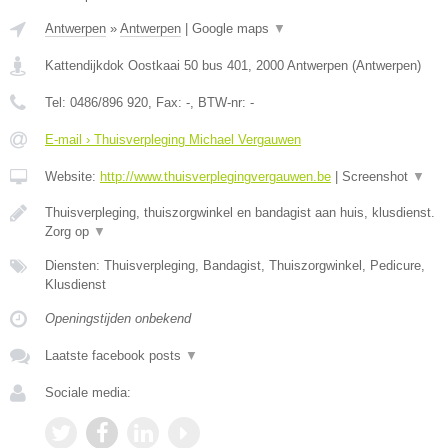
Antwerpen
»
Antwerpen
|
Google maps
▼
Kattendijkdok Oostkaai 50 bus 401
,
2000
Antwerpen
(
Antwerpen
)
Tel:
0486/896 920
, Fax:
-
, BTW-nr:
-
E-mail › Thuisverpleging Michael Vergauwen
Website:
http://www.thuisverplegingvergauwen.be
|
Screenshot
▼
Thuisverpleging, thuiszorgwinkel en bandagist aan huis, klusdienst.
Zorg op
▼
Diensten: Thuisverpleging, Bandagist, Thuiszorgwinkel, Pedicure,
Klusdienst
Openingstijden onbekend
Laatste facebook posts
▼
Sociale media: