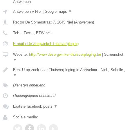
Antwerpen.
Antwerpen
»
Niel
|
Google maps
▼
Rector De Somerstraat 7
,
2845
Niel
(
Antwerpen
)
Tel:
-
, Fax:
-
, BTW-nr:
-
E-mail › De Zorgwinkel-Thuisverpleging
Website:
http://www.dezorgwinkel-thuisverpleging.be
|
Screenshot
▼
Bent U op zoek naar Thuisverpleging in Aartselaar , Niel , Schelle ,
▼
Diensten onbekend
Openingstijden onbekend
Laatste facebook posts
▼
Sociale media: